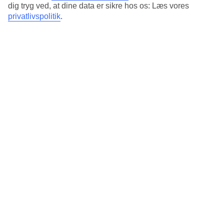
dig tryg ved, at dine data er sikre hos os: Læs vores
privatlivspolitik
.
TUI har charterfly som er direkte flyafgange til sydens sol. De
er ofte billigere end rutefly afgange - find dem
her
Kan man købe one-way billetter hos TUI?