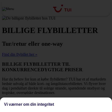
BILLIGE FLYBILLETTER
Tur/retur eller one-way
Find din flybillet her »
BILLIGE FLYBILLETTER TIL
KONKURRENCEDYGTIGE PRISER
Har du behov for kun at købe flybilletter? TUI har et af markedets
bedste udvalg af både kort- og langdistancebilletter. Vi flyver hver
dag i pendulfart direkte til solrige strande, spændende storbyer og
tropiske, oversøiske destinationer.
T/R FRA DANMARK
ONE-WAY FRA DANMARK
Vi værner om din integritet
BILLIGE FLYBILLETTER LIGE NU!