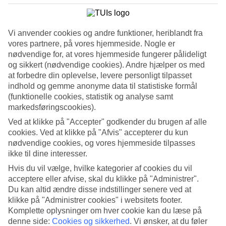
Rejs i maj fra 1.295,-
Vi anvender cookies og andre funktioner, heriblandt fra
Rejs i juni fra 1.995,-
vores partnere, på vores hjemmeside. Nogle er
nødvendige for, at vores hjemmeside fungerer pålideligt
Rejs i august fra 1.495,-
og sikkert (nødvendige cookies). Andre hjælper os med
at forbedre din oplevelse, levere personligt tilpasset
ALLE FLYBILLETTER TUR/RETUR
indhold og gemme anonyme data til statistiske formål
(funktionelle cookies, statistik og analyse samt
Vær obs på, at prisen kan ændre sig frem til rejsen er bestilt.
markedsføringscookies).
FLYBILLETTER FRA DANMARK - ONEWAY
Ved at klikke på "Accepter" godkender du brugen af alle
cookies. Ved at klikke på "Afvis" accepterer du kun
Vær obs på, at prisen kan ændre sig frem til rejsen er bestilt.
nødvendige cookies, og vores hjemmeside tilpasses
ikke til dine interesser.
Spørgsmål omkring flybilletter
Hvis du vil vælge, hvilke kategorier af cookies du vil
acceptere eller afvise, skal du klikke på "Administrer".
Har TUI billige flybilletter?
Du kan altid ændre disse indstillinger senere ved at
klikke på "Administrer cookies" i websitets footer.
Komplette oplysninger om hver cookie kan du læse på
denne side:
Cookies og sikkerhed
.
Vi ønsker, at du føler