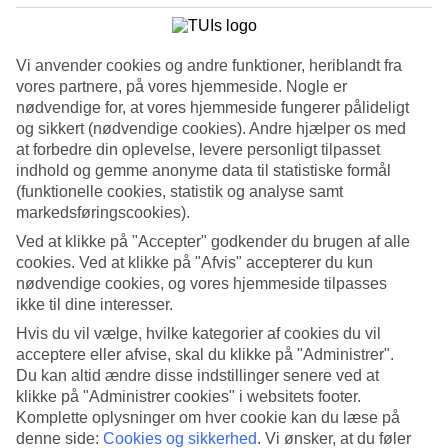
Rejs i maj fra 1.295,-
Vi anvender cookies og andre funktioner, heriblandt fra
Rejs i juni fra 1.995,-
vores partnere, på vores hjemmeside. Nogle er
nødvendige for, at vores hjemmeside fungerer pålideligt
Rejs i august fra 1.495,-
og sikkert (nødvendige cookies). Andre hjælper os med
at forbedre din oplevelse, levere personligt tilpasset
ALLE FLYBILLETTER TUR/RETUR
indhold og gemme anonyme data til statistiske formål
(funktionelle cookies, statistik og analyse samt
Vær obs på, at prisen kan ændre sig frem til rejsen er bestilt.
markedsføringscookies).
FLYBILLETTER FRA DANMARK - ONEWAY
Ved at klikke på "Accepter" godkender du brugen af alle
cookies. Ved at klikke på "Afvis" accepterer du kun
Vær obs på, at prisen kan ændre sig frem til rejsen er bestilt.
nødvendige cookies, og vores hjemmeside tilpasses
ikke til dine interesser.
Spørgsmål omkring flybilletter
Hvis du vil vælge, hvilke kategorier af cookies du vil
acceptere eller afvise, skal du klikke på "Administrer".
Har TUI billige flybilletter?
Du kan altid ændre disse indstillinger senere ved at
klikke på "Administrer cookies" i websitets footer.
Komplette oplysninger om hver cookie kan du læse på
denne side:
Cookies og sikkerhed
.
Vi ønsker, at du føler