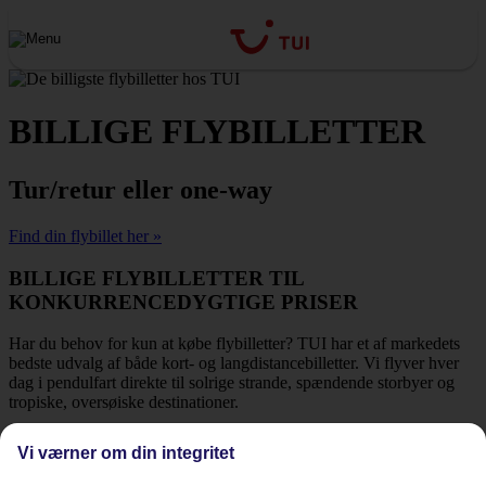
BILLIGE FLYBILLETTER
Tur/retur eller one-way
Find din flybillet her »
BILLIGE FLYBILLETTER TIL
KONKURRENCEDYGTIGE PRISER
Har du behov for kun at købe flybilletter? TUI har et af markedets
bedste udvalg af både kort- og langdistancebilletter. Vi flyver hver
dag i pendulfart direkte til solrige strande, spændende storbyer og
tropiske, oversøiske destinationer.
T/R FRA DANMARK
ONE-WAY FRA DANMARK
Vi værner om din integritet
BILLIGE FLYBILLETTER LIGE NU!