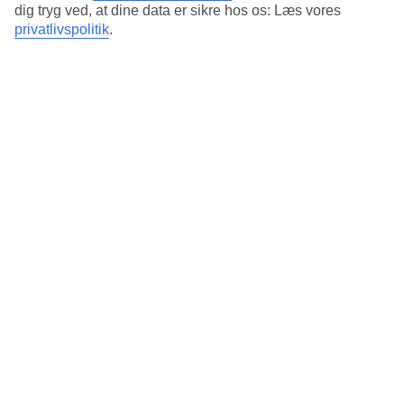
dig tryg ved, at dine data er sikre hos os: Læs vores
privatlivspolitik
.
TUI har charterfly som er direkte flyafgange til sydens sol. De
er ofte billigere end rutefly afgange - find dem
her
Kan man købe one-way billetter hos TUI?