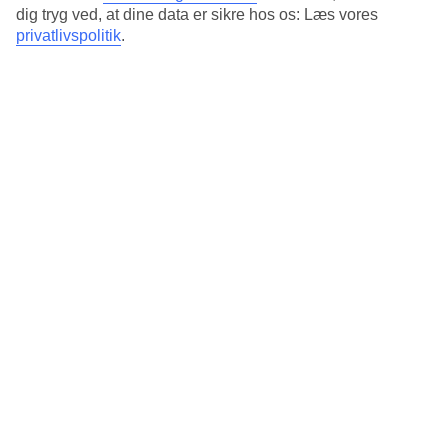
Standard
dig tryg ved, at dine data er sikre hos os: Læs vores
4.2/5
privatlivspolitik
.
Om hotellet
4*
Officiel kategori
Det 4-stjernede hotel Thanh Binh Riverside i Hoi An er et hotel med
bar, morgenmadsbuffet og WiFi. På hotellet kan du nyde Både
massage og sauna. hvis børnene er med findes der børnepool og
legeplads. Der er parkeringsmuligheder i omådet. Følgende
kreditkort accepteres på hotellet: American Express, Mastercard og
Visa.
Kort om hotellet
Udendørspool/Børnepool
Ja/Ja
Restaurant/Bar
Ja/Ja
Transfertid
45 minutter