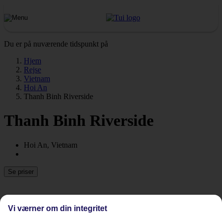
Du er på nuværende tidspunkt på
Hjem
Rejse
Vietnam
Hoi An
Thanh Binh Riverside
Thanh Binh Riverside
Hoi An, Vietnam
Se priser
Vi værner om din integritet
Tidligere
Næste