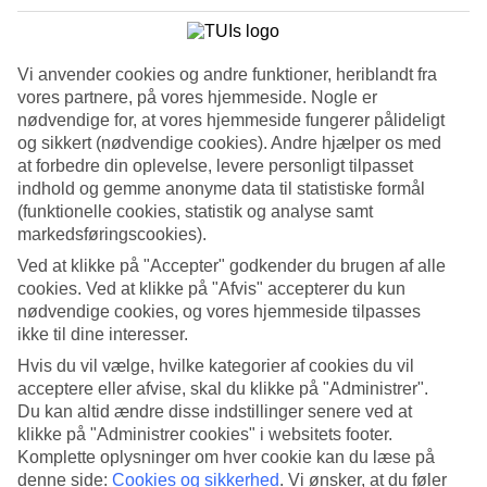
Se billedgalleri
Vi anvender cookies og andre funktioner, heriblandt fra
Tidligere
Næste
vores partnere, på vores hjemmeside. Nogle er
nødvendige for, at vores hjemmeside fungerer pålideligt
og sikkert (nødvendige cookies). Andre hjælper os med
Tripadvisor
at forbedre din oplevelse, levere personligt tilpasset
indhold og gemme anonyme data til statistiske formål
(funktionelle cookies, statistik og analyse samt
4.1/5
markedsføringscookies).
Vurdering af
4.1 / 5
fra
784 anmeldelser
Ved at klikke på "Accepter" godkender du brugen af alle
cookies. Ved at klikke på "Afvis" accepterer du kun
Renlighed
nødvendige cookies, og vores hjemmeside tilpasses
4.5/5
ikke til dine interesser.
Beliggenhed
4.7/5
Hvis du vil vælge, hvilke kategorier af cookies du vil
Værelserne
acceptere eller afvise, skal du klikke på "Administrer".
4.4/5
Du kan altid ændre disse indstillinger senere ved at
Service
4.2/5
klikke på "Administrer cookies" i websitets footer.
Søvnkvalitet
Komplette oplysninger om hver cookie kan du læse på
4.3/5
denne side:
Cookies og sikkerhed
.
Vi ønsker, at du føler