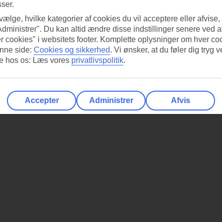
sser.
 vælge, hvilke kategorier af cookies du vil acceptere eller afvise,
Administrer". Du kan altid ændre disse indstillinger senere ved a
r cookies" i websitets footer. Komplette oplysninger om hver co
nne side:
Cookies og sikkerhed
.
Vi ønsker, at du føler dig tryg v
re hos os: Læs vores
privatlivspolitik
.
Accepter
Administrer
Afvis