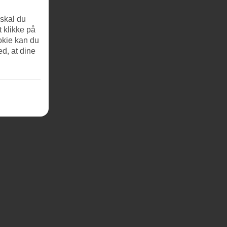
 skal du
t klikke på
okie kan du
ed, at dine