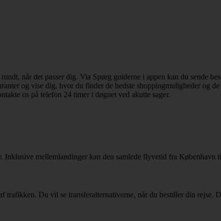
dt, når det passer dig. Via Spørg guiderne i appen kan du sende besked
estauranter og vise dig, hvor du finder de bedste shoppingmuligheder og d
ontakte os på telefon 24 timer i døgnet ved akutte sager.
er. Inklusive mellemlandinger kan den samlede flyvetid fra København 
f trafikken. Du vil se transferalternativerne, når du bestiller din rejse