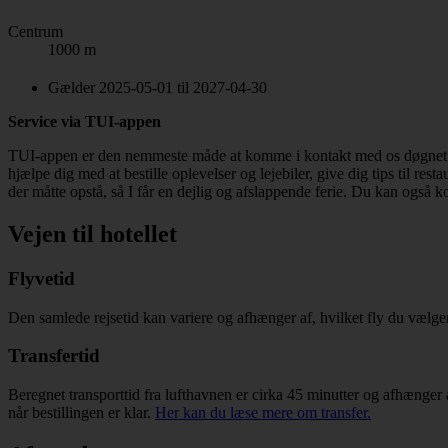
Centrum
1000 m
Gælder 2025-05-01 til 2027-04-30
Service via TUI-appen
TUI-appen er den nemmeste måde at komme i kontakt med os døgnet run
hjælpe dig med at bestille oplevelser og lejebiler, give dig tips til r
der måtte opstå, så I får en dejlig og afslappende ferie. Du kan også k
Vejen til hotellet
Flyvetid
Den samlede rejsetid kan variere og afhænger af, hvilket fly du vælg
Transfertid
Beregnet transporttid fra lufthavnen er cirka 45 minutter og afhænger a
når bestillingen er klar.
Her kan du læse mere om transfer.