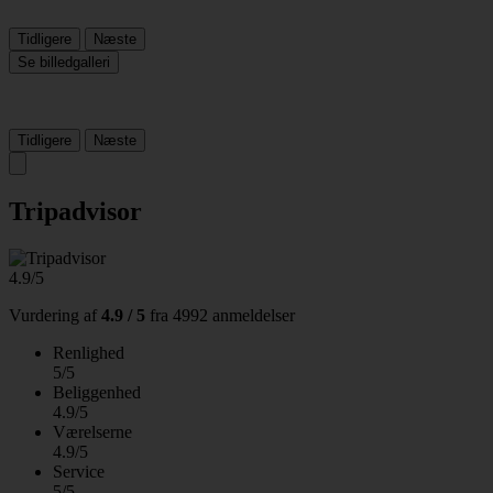
Tidligere
Næste
Se billedgalleri
Tidligere
Næste
Tripadvisor
4.9/5
Vurdering af
4.9 / 5
fra
4992 anmeldelser
Renlighed
5/5
Beliggenhed
4.9/5
Værelserne
4.9/5
Service
5/5