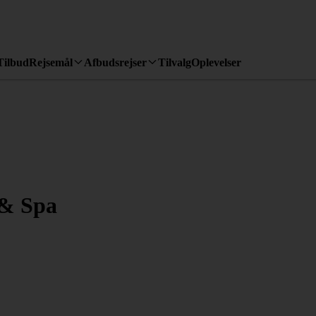
Tilbud
Rejsemål
Afbudsrejser
Tilvalg
Oplevelser
 & Spa