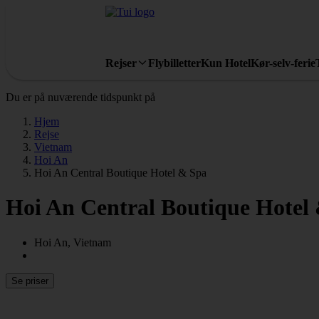
Rejser
Flybilletter
Kun Hotel
Kør-selv-ferie
Du er på nuværende tidspunkt på
Hjem
Rejse
Vietnam
Hoi An
Hoi An Central Boutique Hotel & Spa
Hoi An Central Boutique Hotel
Hoi An, Vietnam
Se priser