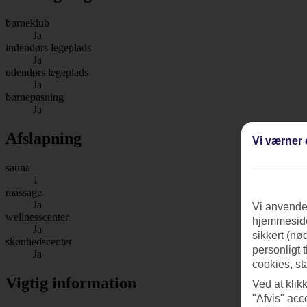
børneklub
Ja
indendørs legeplads
Ja
udendørs legeplads
Ja
børnepasning
Ja
Afslapning
Vi værner 
sauna
1
massage
Ja
Vi anvender
wellnesscenter
hjemmeside
Ja
sikkert (nø
skønhedscenter
personligt 
Ja
cookies, st
Vigtig information
Ved at klik
"Afvis" acc