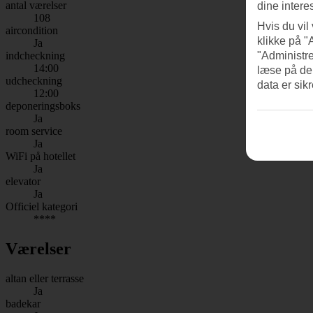
antal værelser
dine intere
108
Hvis du vil
aircondition
klikke på "
Ja
indcheckning
"Administre
14:00
læse på de
udcheckning
data er sik
12:00
deponeringsboks
Ja
room service
Ja
WiFi på hotellet
Ja
elevator
Ja
Officiel kategori
****
Værelser
altan eller terrasse
Ja
badekar