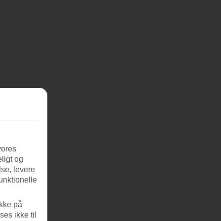
vores
ligt og
se, levere
unktionelle
ikke på
es ikke til