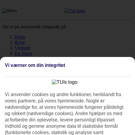
Du er på nuværende tidspunkt på
Hjem
Rejse
Vietnam
Da Nang
Vejr
Vi værner om din integritet
Da Nang - Vejr og
temperaturer
Vi anvender cookies og andre funktioner, heriblandt fra
vores partnere, på vores hjemmeside. Nogle er
nødvendige for, at vores hjemmeside fungerer pålideligt
og sikkert (nødvendige cookies). Andre hjælper os med
at forbedre din oplevelse, levere personligt tilpasset
Hvordan er vejret, når du skal
rejse til Da Nang
på ferie? Vejret,
klima og temperatur spiller en afgørende rolle på din ferie, uanset
indhold og gemme anonyme data til statistiske formål
om det gælder soltimer eller vandtemperatur. Find ud af hvor varmt
(funktionelle cookies, statistik og analyse samt