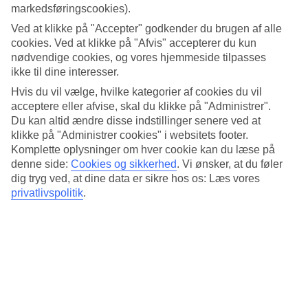
der er, når du skal rejse til Da Nang. Her har vi samlet al information
markedsføringscookies).
om vejret måned for måned.
Ved at klikke på "Accepter" godkender du brugen af alle
Gennemsnitstemperatur – Da Nang
cookies. Ved at klikke på "Afvis" accepterer du kun
nødvendige cookies, og vores hjemmeside tilpasses
ikke til dine interesser.
Populære hoteller – Da Nang
Hvis du vil vælge, hvilke kategorier af cookies du vil
acceptere eller afvise, skal du klikke på "Administrer".
Mere i samme kategori
Du kan altid ændre disse indstillinger senere ved at
Phu Quoc - Vejr og temperaturer
klikke på "Administrer cookies" i websitets footer.
Mui Ne - Vejr og temperaturer
Komplette oplysninger om hver cookie kan du læse på
Kreta - Vejr og temperaturer
denne side:
Cookies og sikkerhed
.
Vi ønsker, at du føler
dig tryg ved, at dine data er sikre hos os: Læs vores
Mere i samme område
privatlivspolitik
.
Rejser til Phan Thiet
Hoteller Da Nang
All Inclusive i Da Nang
Afbudsrejser Phu Quoc
Afbudsrejser Da Nang
Rejser der ligner