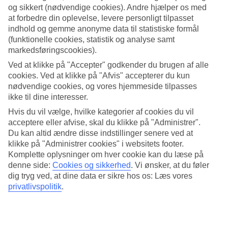
og sikkert (nødvendige cookies). Andre hjælper os med
Søg
at forbedre din oplevelse, levere personligt tilpasset
indhold og gemme anonyme data til statistiske formål
(funktionelle cookies, statistik og analyse samt
markedsføringscookies).
Du er på nuværende tidspunkt på
Ved at klikke på "Accepter" godkender du brugen af alle
cookies. Ved at klikke på "Afvis" accepterer du kun
Hjem
nødvendige cookies, og vores hjemmeside tilpasses
Rejse
ikke til dine interesser.
Ungarn
Afbudsrejser
Hvis du vil vælge, hvilke kategorier af cookies du vil
acceptere eller afvise, skal du klikke på "Administrer".
Afbudsrejser Ungarn
Du kan altid ændre disse indstillinger senere ved at
klikke på "Administrer cookies" i websitets footer.
Komplette oplysninger om hver cookie kan du læse på
Hoteltips
denne side:
Cookies og sikkerhed
.
Vi ønsker, at du føler
dig tryg ved, at dine data er sikre hos os: Læs vores
Fly + Hotel
Kun hotel
privatlivspolitik
.
Mere i samme kategori
Afbudsrejser Budapest