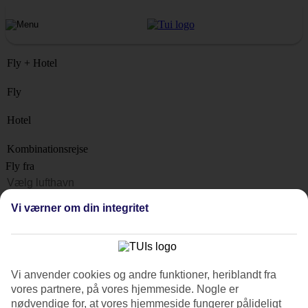
Fly + Hotel
Fly
Hotel
Kombinationsrejse
Fly fra
Rejsemål
Vi værner om din integritet
Liste
Hvornår?
Hvor længe?
Vi anvender cookies og andre funktioner, heriblandt fra
1 uge
vores partnere, på vores hjemmeside. Nogle er
Antal rejsende
nødvendige for, at vores hjemmeside fungerer pålideligt