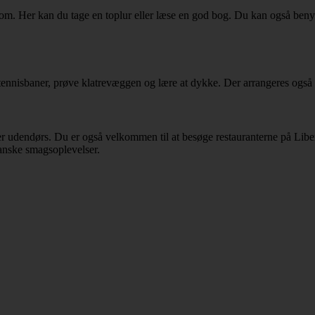
dt om. Her kan du tage en toplur eller læse en god bog. Du kan også be
19 tennisbaner, prøve klatrevæggen og lære at dykke. Der arrangeres også
 udendørs. Du er også velkommen til at besøge restauranterne på Liberty
apanske smagsoplevelser.