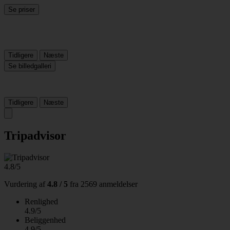
Se priser
Tidligere
Næste
Se billedgalleri
Tidligere
Næste
Tripadvisor
4.8/5
Vurdering af
4.8 / 5
fra
2569 anmeldelser
Renlighed
4.9/5
Beliggenhed
4.9/5