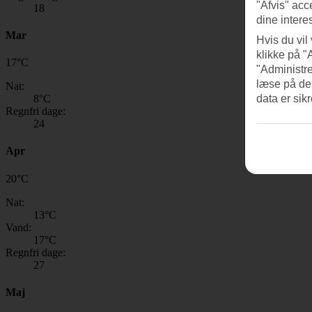
"Afvis" acc
18
dine intere
Mar
Hvis du vil
klikke på "
17
°
C
"Administre
læse på de
Nat:
8
°C
data er sik
Regnfri dage:
24
Apr
20
°
C
Nat:
13
°C
Vand:
17
°C
Regnfri dage:
27
Maj