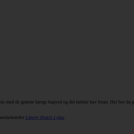
niz med de grønne bjerge bagved og det turkise hav foran. Her bor du g
amiliehotellet
Liberty Hotels Lykia
.