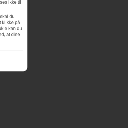
es ikke til
 skal du
t klikke på
okie kan du
ed, at dine