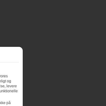
vores
ligt og
se, levere
unktionelle
ikke på