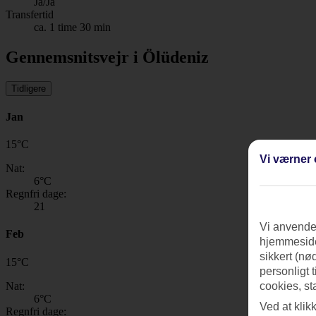
Ja/Ja
Transfertid
ca. 1 time 30 min
Gennemsnitsvejr i Ölüdeniz
Tidligere
Jan
15
°
C
Vi værner 
Nat:
6
°C
Regnfri dage:
21
Vi anvender
Feb
hjemmeside
sikkert (nø
15
°
C
personligt 
Nat:
cookies, st
6
°C
Ved at klik
Regnfri dage: