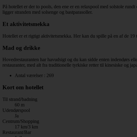
På hotellet er der to pools, den ene er en relaxpool med solstole run
ligger stranden med solsenge og bastparasoller.
Et aktivitetsmekka
Hotellet er et rigtigt aktivitetsmekka. Her kan du spille på en af de 
Mad og drikke
Hovedrestauranten har havudsigt og du kan sidde enten indendørs eller
restauranter, med alt fra traditionelle tyrkiske retter til kinesiske og j
Antal værelser : 269
Kort om hotellet
Til strand/badning
60 m
Udendørspool
Ja
Centrum/Shopping
17 km/3 km
Restaurant/Bar