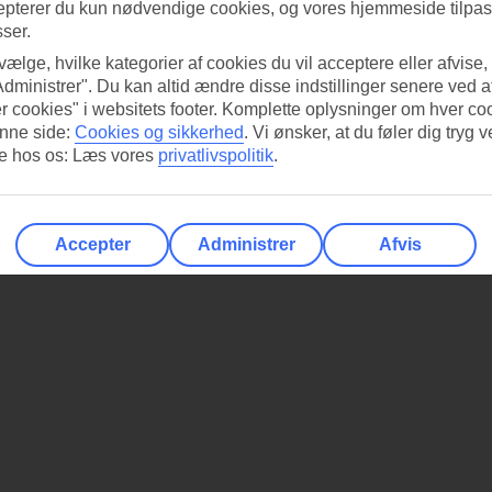
epterer du kun nødvendige cookies, og vores hjemmeside tilpass
sser.
 vælge, hvilke kategorier af cookies du vil acceptere eller afvise,
Administrer". Du kan altid ændre disse indstillinger senere ved a
r cookies" i websitets footer. Komplette oplysninger om hver co
nne side:
Cookies og sikkerhed
.
Vi ønsker, at du føler dig tryg v
re hos os: Læs vores
privatlivspolitik
.
Accepter
Administrer
Afvis