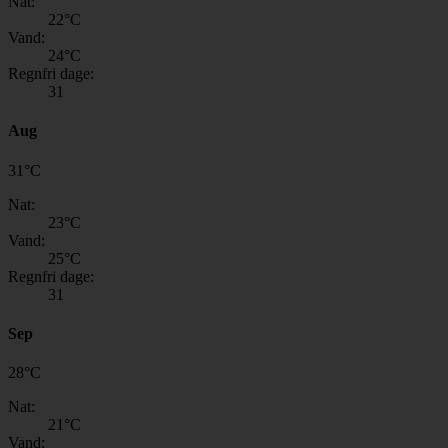
Nat:
22
°C
Vand:
24
°C
Regnfri dage:
31
Aug
31
°
C
Nat:
23
°C
Vand:
25
°C
Regnfri dage:
31
Sep
28
°
C
Nat:
21
°C
Vand: