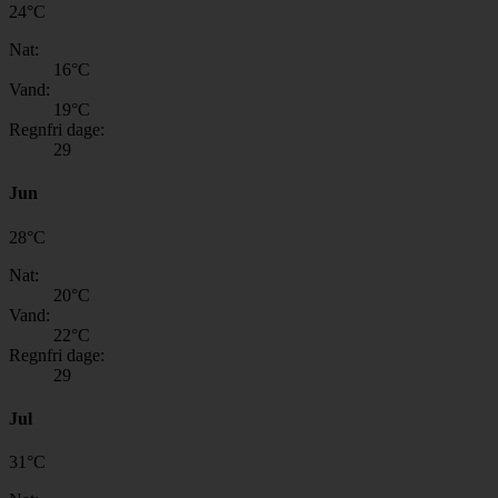
24
°
C
Nat:
16
°C
Vand:
19
°C
Regnfri dage:
29
Jun
28
°
C
Nat:
20
°C
Vand:
22
°C
Regnfri dage:
29
Jul
31
°
C