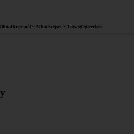
Tilbud
Rejsemål
Afbudsrejser
Tilvalg
Oplevelser
ly