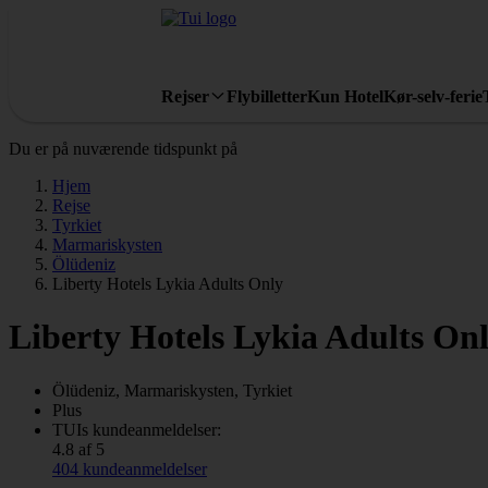
Rejser
Flybilletter
Kun Hotel
Kør-selv-ferie
Du er på nuværende tidspunkt på
Hjem
Rejse
Tyrkiet
Marmariskysten
Ölüdeniz
Liberty Hotels Lykia Adults Only
Liberty Hotels Lykia Adults On
Ölüdeniz, Marmariskysten, Tyrkiet
Plus
TUIs kundeanmeldelser:
4.8 af 5
404 kundeanmeldelser