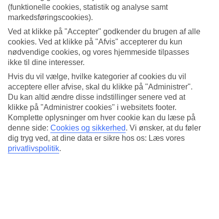
4/5
(funktionelle cookies, statistik og analyse samt
Standard
markedsføringscookies).
4.1/5
Ved at klikke på "Accepter" godkender du brugen af alle
Om hotellet
cookies. Ved at klikke på "Afvis" accepterer du kun
nødvendige cookies, og vores hjemmeside tilpasses
4*
ikke til dine interesser.
Officiel kategori
Hvis du vil vælge, hvilke kategorier af cookies du vil
Det 4-stjernede hotel Mirage World Hotel i Içmeler er et hotel med
acceptere eller afvise, skal du klikke på "Administrer".
bar, morgenmadsbuffet og WiFi. På hotellet kan du nyde Både
Du kan altid ændre disse indstillinger senere ved at
massage og sauna. hvis børnene er med findes der barnepasning,
klikke på "Administrer cookies" i websitets footer.
børneklub/miniklub, børnepool og legeplads. Der er
Komplette oplysninger om hver cookie kan du læse på
parkeringsmuligheder i omådet. Hotellet blev senest renoveret år
denne side:
Cookies og sikkerhed
.
Vi ønsker, at du føler
2008. Følgende kreditkort accepteres på hotellet: American Express,
dig tryg ved, at dine data er sikre hos os: Læs vores
Mastercard og Visa.
privatlivspolitik
.
Kort om hotellet
Til strand/badning
230 m
Udendørspool/Børnepool
Ja/Ja
Restaurant/Bar