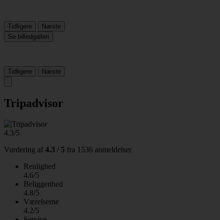
Tidligere
Næste
Se billedgalleri
Tidligere
Næste
Tripadvisor
4.3/5
Vurdering af
4.3 / 5
fra
1536 anmeldelser
Renlighed
4.6/5
Beliggenhed
4.8/5
Værelserne
4.2/5
Service