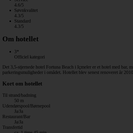
4.6/5
Søvnkvalitet
4.3/5
Standard
4.3/5
Om hotellet
3*
Officiel kategori
Det 3,5-stjernede hotel Fortuna Beach i Içmeler er et hotel med bar,
parkeringsmuligheder i omådet. Hotellet blev senest renoveret år 2010
Kort om hotellet
Til strand/badning
50 m
Udendørspool/Børnepool
Ja/Ja
Restaurant/Bar
Ja/Ja
Transfertid
ca. 1 time 45 min.