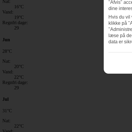
Nat:
"Afvis" acc
16
°C
dine intere
Vand:
Hvis du vil
19
°C
Regnfri dage:
klikke på "
29
"Administre
læse på de
Jun
data er sik
28
°
C
Nat:
20
°C
Vand:
22
°C
Regnfri dage:
29
Jul
31
°
C
Nat:
22
°C
Vand: