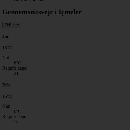
Gennemsnitsvejr i Içmeler
Tidligere
Jan
15
°
C
Nat:
6
°C
Regnfri dage:
21
Feb
15
°
C
Nat:
6
°C
Regnfri dage:
18