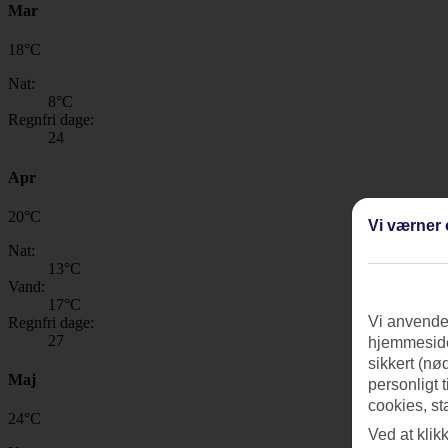
Mar
18
°
C
Nat:
8
°C
Regnfri dage:
24
Apr
20
°
C
Vi værner 
Nat:
13
°C
Vand:
17
°C
Vi anvender
Regnfri dage:
27
hjemmeside
sikkert (nø
Maj
personligt 
cookies, st
24
°
C
Ved at klik