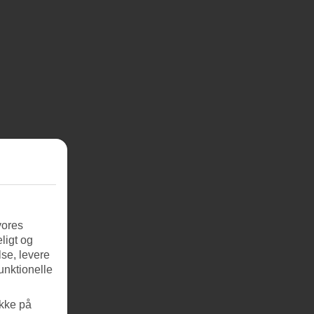
vores
ligt og
se, levere
unktionelle
ikke på