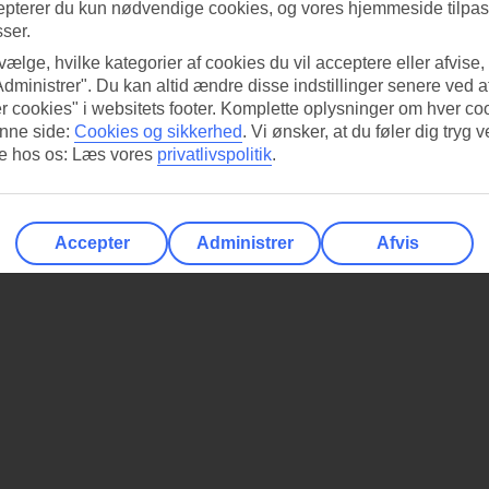
epterer du kun nødvendige cookies, og vores hjemmeside tilpass
sser.
 vælge, hvilke kategorier af cookies du vil acceptere eller afvise,
Administrer". Du kan altid ændre disse indstillinger senere ved a
r cookies" i websitets footer. Komplette oplysninger om hver co
nne side:
Cookies og sikkerhed
.
Vi ønsker, at du føler dig tryg v
re hos os: Læs vores
privatlivspolitik
.
Accepter
Administrer
Afvis