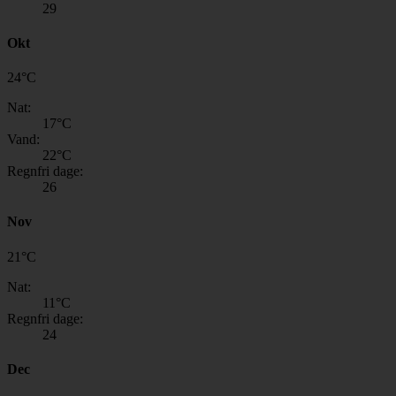
29
Okt
24
°
C
Nat:
17
°C
Vand:
22
°C
Regnfri dage:
26
Nov
21
°
C
Nat:
11
°C
Regnfri dage:
24
Dec