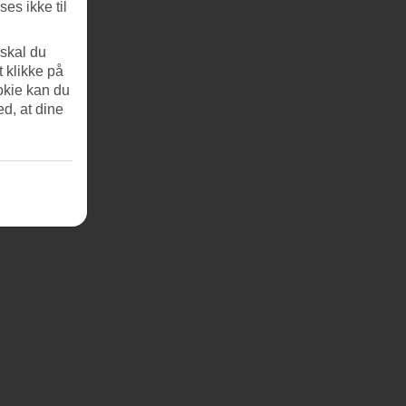
es ikke til
 skal du
t klikke på
okie kan du
ed, at dine