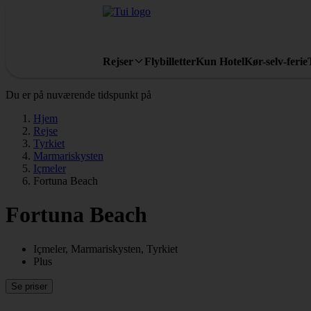
Rejser
Flybilletter
Kun Hotel
Kør-selv-ferie
Du er på nuværende tidspunkt på
Hjem
Rejse
Tyrkiet
Marmariskysten
Içmeler
Fortuna Beach
Fortuna Beach
Içmeler, Marmariskysten, Tyrkiet
Plus
Se priser