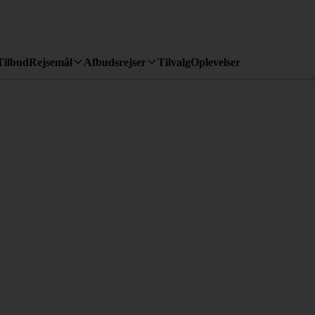
Tilbud
Rejsemål
Afbudsrejser
Tilvalg
Oplevelser