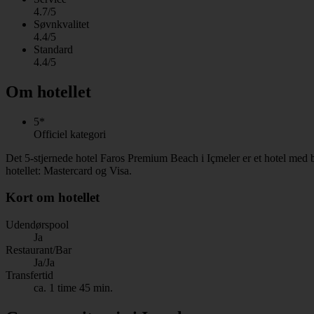
4.7/5
Søvnkvalitet
4.4/5
Standard
4.4/5
Om hotellet
5*
Officiel kategori
Det 5-stjernede hotel Faros Premium Beach i Içmeler er et hotel med 
hotellet: Mastercard og Visa.
Kort om hotellet
Udendørspool
Ja
Restaurant/Bar
Ja/Ja
Transfertid
ca. 1 time 45 min.