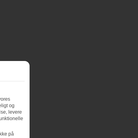
vores
ligt og
se, levere
unktionelle
ikke på