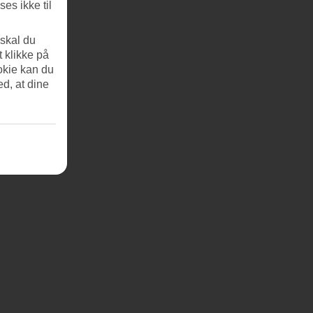
es ikke til
 skal du
t klikke på
okie kan du
ed, at dine