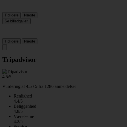
Tidligere
Næste
Se billedgalleri
Tidligere
Næste
Tripadvisor
4.5/5
Vurdering af
4.5 / 5
fra
1286 anmeldelser
Renlighed
4.4/5
Beliggenhed
4.8/5
Værelserne
4.2/5
Service