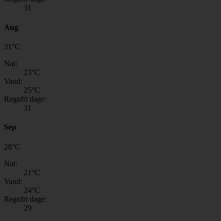
31
Aug
31
°
C
Nat:
23
°C
Vand:
25
°C
Regnfri dage:
31
Sep
28
°
C
Nat:
21
°C
Vand:
24
°C
Regnfri dage:
29