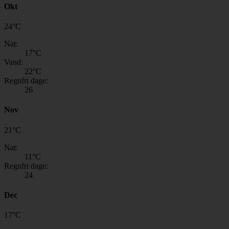
Okt
24
°
C
Nat:
17
°C
Vand:
22
°C
Regnfri dage:
26
Nov
21
°
C
Nat:
11
°C
Regnfri dage:
24
Dec
17
°
C