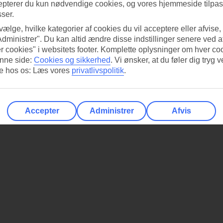
epterer du kun nødvendige cookies, og vores hjemmeside tilpass
sser.
 vælge, hvilke kategorier af cookies du vil acceptere eller afvise,
Administrer". Du kan altid ændre disse indstillinger senere ved a
r cookies" i websitets footer. Komplette oplysninger om hver co
nne side:
Cookies og sikkerhed
.
Vi ønsker, at du føler dig tryg v
re hos os: Læs vores
privatlivspolitik
.
Accepter
Administrer
Afvis