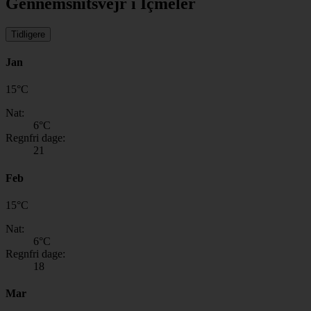
Gennemsnitsvejr i Içmeler
Tidligere
Jan
15
°
C
Nat:
6
°C
Regnfri dage:
21
Feb
15
°
C
Nat:
6
°C
Regnfri dage:
18
Mar