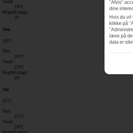
Vand:
"Afvis" acc
19
°C
dine intere
Regnfri dage:
Hvis du vil
29
klikke på "
Jun
"Administre
læse på de
28
°
C
data er sik
Nat:
20
°C
Vand:
22
°C
Regnfri dage:
29
Jul
31
°
C
Nat:
22
°C
Vand:
24
°C
Regnfri dage: