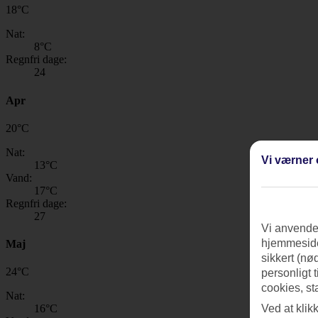
18
°
C
Nat:
8
°C
Regnfri dage:
24
Apr
20
°
C
Nat:
Vi værner 
13
°C
Vand:
17
°C
Regnfri dage:
27
Vi anvender
hjemmeside
Maj
sikkert (nø
24
°
C
personligt 
cookies, st
Nat:
Ved at klik
16
°C