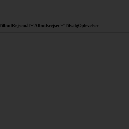
Tilbud
Rejsemål
Afbudsrejser
Tilvalg
Oplevelser