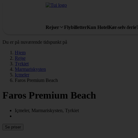
Rejser
Flybilletter
Kun Hotel
Kør-selv-ferie
Du er på nuværende tidspunkt på
Hjem
Rejse
Tyrkiet
Marmariskysten
Içmeler
Faros Premium Beach
Faros Premium Beach
Içmeler, Marmariskysten, Tyrkiet
Se priser