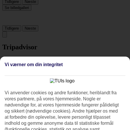
Tidligere
Næste
Se billedgalleri
Tidligere
Næste
Tripadvisor
3.2/5
Vi værner om din integritet
Vurdering af
3.2 / 5
fra
1637 anmeldelser
Renlighed
3.9/5
Vi anvender cookies og andre funktioner, heriblandt fra
Beliggenhed
vores partnere, på vores hjemmeside. Nogle er
4.3/5
nødvendige for, at vores hjemmeside fungerer pålideligt
Værelserne
3.6/5
og sikkert (nødvendige cookies). Andre hjælper os med
Service
at forbedre din oplevelse, levere personligt tilpasset
3.4/5
indhold og gemme anonyme data til statistiske formål
Søvnkvalitet
(funktionelle cookies, statistik og analyse samt