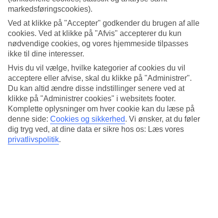
3.6/5
markedsføringscookies).
Standard
3.4/5
Ved at klikke på "Accepter" godkender du brugen af alle
cookies. Ved at klikke på "Afvis" accepterer du kun
Om hotellet
nødvendige cookies, og vores hjemmeside tilpasses
ikke til dine interesser.
4*
Hvis du vil vælge, hvilke kategorier af cookies du vil
Officiel kategori
acceptere eller afvise, skal du klikke på "Administrer".
Det 4-stjernede hotel Club Munamar Beach Resort i Içmeler er et
Du kan altid ændre disse indstillinger senere ved at
hotel med bar, morgenmadsbuffet og WiFi. På hotellet kan du nyde
klikke på "Administrer cookies" i websitets footer.
Både massage og sauna. hvis børnene er med findes der
Komplette oplysninger om hver cookie kan du læse på
børneklub/miniklub, børnepool og legeplads. Der er
denne side:
Cookies og sikkerhed
.
Vi ønsker, at du føler
parkeringsmuligheder i omådet. Hotellet blev senest renoveret år
dig tryg ved, at dine data er sikre hos os: Læs vores
2009. Følgende kreditkort accepteres på hotellet: EC Maestro,
Mastercard og Visa.
privatlivspolitik
.
Kort om hotellet
Til strand/badning
270 m
Udendørspool/Børnepool
Ja/Ja
Restaurant/Bar