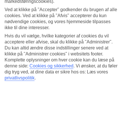
markedsføringscookies).
4.2/5
Standard
Ved at klikke på "Accepter" godkender du brugen af alle
4.1/5
cookies. Ved at klikke på "Afvis" accepterer du kun
nødvendige cookies, og vores hjemmeside tilpasses
Om hotellet
ikke til dine interesser.
4*
Hvis du vil vælge, hvilke kategorier af cookies du vil
Officiel kategori
acceptere eller afvise, skal du klikke på "Administrer".
Du kan altid ændre disse indstillinger senere ved at
Det 4-stjernede hotel Casa Blanca Hotel i Içmeler er et hotel med
klikke på "Administrer cookies" i websitets footer.
bar, morgenmadsbuffet og WiFi. På hotellet kan du nyde Både
Komplette oplysninger om hver cookie kan du læse på
massage og sauna. Der er parkeringsmuligheder i omådet. Hotellet
denne side:
Cookies og sikkerhed
.
Vi ønsker, at du føler
blev senest renoveret år 2010. Følgende kreditkort accepteres på
hotellet: EC Maestro, Mastercard og Visa.
dig tryg ved, at dine data er sikre hos os: Læs vores
privatlivspolitik
.
Kort om hotellet
Til strand/badning
120 m
Udendørspool
Ja
Restaurant/Bar
Ja/Ja
Transfertid