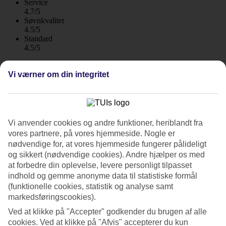
Service
4.7/5
Søvnkvalitet
4.5/5
Standard
4.5/5
Om hotellet
Vi værner om din integritet
5*
Officiel kategori
WiFi
Vi anvender cookies og andre funktioner, heriblandt fra
Nær stranden, All Inclusive indgår
vores partnere, på vores hjemmeside. Nogle er
nødvendige for, at vores hjemmeside fungerer pålideligt
Turquoise ligger omkranset af en frodig nåletræsskov langs stranden
og sikkert (nødvendige cookies). Andre hjælper os med
i Sorgun, midt imellem Side og Manavgat. Her er flere pools, mange
at forbedre din oplevelse, levere personligt tilpasset
restauranter og aktiviteter for både store og små. All Inclusive
indgår.
indhold og gemme anonyme data til statistiske formål
(funktionelle cookies, statistik og analyse samt
Der er cirka 3,5 km til Side og 4,5 km til Manavgat.
markedsføringscookies).
Mange restauranter
Ved at klikke på "Accepter" godkender du brugen af alle
cookies. Ved at klikke på "Afvis" accepterer du kun