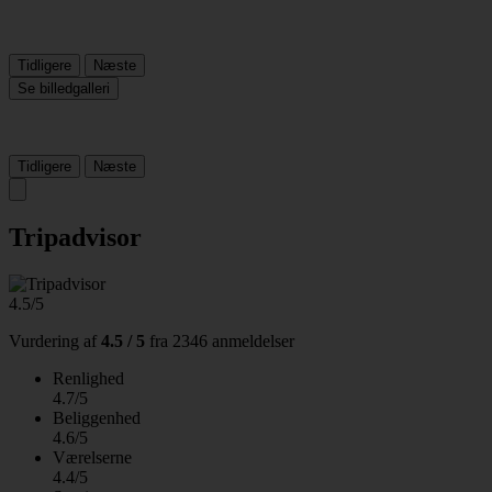
Tidligere
Næste
Se billedgalleri
Tidligere
Næste
Tripadvisor
4.5/5
Vurdering af
4.5 / 5
fra
2346 anmeldelser
Renlighed
4.7/5
Beliggenhed
4.6/5
Værelserne
4.4/5