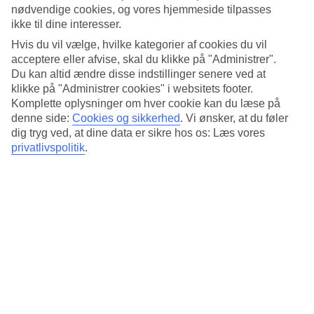
Hotellet har mange barer, buffetrestaurant med forskellige temaer og
nødvendige cookies, og vores hjemmeside tilpasses
flere à la carte-restauranter. Her kan du spise friskfanget fisk, lækre
ikke til dine interesser.
retter fra Asien og Italien samt lokale tyrkiske specialiteter.
Hvis du vil vælge, hvilke kategorier af cookies du vil
For hele familien
acceptere eller afvise, skal du klikke på "Administrer".
Du kan altid ændre disse indstillinger senere ved at
Hotellet passer til hele familien. Til dig, der vil være aktiv, er der
klikke på "Administrer cookies" i websitets footer.
fitnesslokale, træningslektioner og mange sportsaktiviteter, Vil du
Komplette oplysninger om hver cookie kan du læse på
hellere slappe af, er der spa med relax, frisør og behandlinger på
denne side:
Cookies og sikkerhed
.
Vi ønsker, at du føler
menuen. Til familiens yngste er der både international børneklub,
dig tryg ved, at dine data er sikre hos os: Læs vores
børnepool, tre vandrutsjebaner og legeplads.
privatlivspolitik
.
Værelserne i Lake Houses
Til dig der bestiller værelser mærket med Lake House indgår også
lidt ekstra service, f.eks.:
Adgang til Bougainvillea Restaurant som serverer
morgenbuffet med friskpresset appelsinjuice samt frokost og à
la carte-middag med franske og italienske smagsoplevelser
Adgang til en pool kun for Lake House-gæster
En frugtkurv på værelset ved ankomst
Drikkeservering ved chaiselounge
Frugt og kolde håndklæder ved solsengene i Lake House-