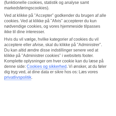
Rummelige lejligheder til den store familie
(funktionelle cookies, statistik og analyse samt
markedsføringscookies).
Sun City Apartments & Hotel tilbyder lejligheder med tekøkken og
Ved at klikke på "Accepter" godkender du brugen af alle
plads til op til seks personer. Hvis du gøre din ferie endnu nemmere
cookies. Ved at klikke på "Afvis" accepterer du kun
med inkluderede måltider, kan du tilføje forskellige typer af
måltidspakker, når du bestiller din rejse. Vælg mellem morgenmad,
nødvendige cookies, og vores hjemmeside tilpasses
halvpension med morgenmad og middag eller All Inclusive.
ikke til dine interesser.
Hvis du vil vælge, hvilke kategorier af cookies du vil
Pools til store og små
acceptere eller afvise, skal du klikke på "Administrer".
Du kan altid ændre disse indstillinger senere ved at
Poolområdet består af flere pools omgivet af liggestole. En af dem
har en vandrutsjebane, hvor du kan lege alt det, du vil, og for de
klikke på "Administrer cookies" i websitets footer.
mindste børn er der to separate børnepools. Hvis du ønsker at holde
Komplette oplysninger om hver cookie kan du læse på
dig i form eller forkæle dig selv i løbet af din ferie, er der både et
denne side:
Cookies og sikkerhed
.
Vi ønsker, at du føler
fitnessrum og en lille spa-afdeling til rådighed.
dig tryg ved, at dine data er sikre hos os: Læs vores
privatlivspolitik
.
Antal værelser : 155
Antal lejligheder : 155
Kort om hotellet
Udendørspool/Børnepool
Ja/Ja
Centrum/Shopping