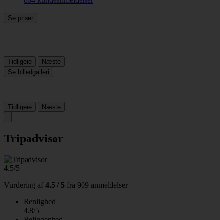
864 kundeanmeldelser
Se priser
Tidligere
Næste
Se billedgalleri
Tidligere
Næste
Tripadvisor
4.5/5
Vurdering af
4.5 / 5
fra
909 anmeldelser
Renlighed
4.8/5
Beliggenhed