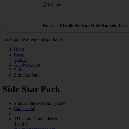
Rejser
Flybilletter
Kun Hotel
Kør-selv-ferie
Du er på nuværende tidspunkt på
Hjem
Rejse
Tyrkiet
Antalyakysten
Side
Side Star Park
Side Star Park
Side, Antalyakysten, Tyrkiet
Care Travel
TUIs kundeanmeldelser:
4.6 af 5