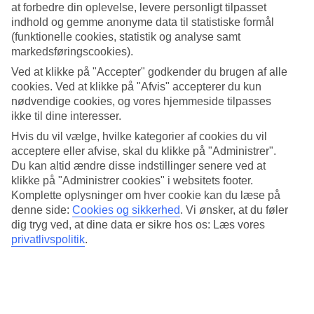
Tennis, vandsport og beachvolley
at forbedre din oplevelse, levere personligt tilpasset
indhold og gemme anonyme data til statistiske formål
Aerobics, vandsport og beachvolley er bare nogle af alle de
(funktionelle cookies, statistik og analyse samt
aktiviteter, som hotellet tilbyder. Det er desuden muligt at spille
markedsføringscookies).
tennis på en af de to baner eller træne i fitnesscentret.
Ved at klikke på "Accepter" godkender du brugen af alle
Spa og indendørs pool
cookies. Ved at klikke på "Afvis" accepterer du kun
nødvendige cookies, og vores hjemmeside tilpasses
Har du brug for lidt ro kan du besøge hotellets spa og indendørs
ikke til dine interesser.
pool. Du kan også nyde en massage eller ansigtsbehandling eller
Hvis du vil vælge, hvilke kategorier af cookies du vil
hvorfor ikke prøve hamam?
acceptere eller afvise, skal du klikke på "Administrer".
Buffet og à la carte
Du kan altid ændre disse indstillinger senere ved at
klikke på "Administrer cookies" i websitets footer.
All Inclusive-måltiderne serveres i hotellets hyggelige
Komplette oplysninger om hver cookie kan du læse på
buffetrestaurant. Hvis du har lyst til fisk eller tyrkiske specialiteter
denne side:
Cookies og sikkerhed
.
Vi ønsker, at du føler
har hotellet to à la carte-restauranter med netop det på menuen.
dig tryg ved, at dine data er sikre hos os: Læs vores
privatlivspolitik
.
Antal værelser : 260
Kort om hotellet
Til strand/badning
50 m