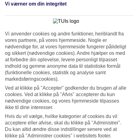
Service
Vi værner om din integritet
4.5/5
Søvnkvalitet
4.2/5
Standard
4.4/5
Vi anvender cookies og andre funktioner, heriblandt fra
vores partnere, på vores hjemmeside. Nogle er
Om hotellet
nødvendige for, at vores hjemmeside fungerer pålideligt
og sikkert (nødvendige cookies). Andre hjælper os med
5*
at forbedre din oplevelse, levere personligt tilpasset
Officiel kategori
indhold og gemme anonyme data til statistiske formål
All Inclusive-hotel ved stranden
(funktionelle cookies, statistik og analyse samt
markedsføringscookies).
På Meryan Hotel kan du bo både luksuriøst og tæt på stranden lige
Ved at klikke på "Accepter" godkender du brugen af alle
uden for Okurcalar. Hotellet har alt, hvad du kan ønske dig, når det
cookies. Ved at klikke på "Afvis" accepterer du kun
kommer til at have en afslappende ferie. Her venter der en frodig
nødvendige cookies, og vores hjemmeside tilpasses
have med palmeomkransede pools, vandrutsjebaner, spa og
liggestole på hotellets del af stranden. All Inclusive indgår!
ikke til dine interesser.
Hvis du vil vælge, hvilke kategorier af cookies du vil
Meryan Hotel har en vidunderlig beliggenhed lige ved stranden få
acceptere eller afvise, skal du klikke på "Administrer".
kilometer fra Okurcalars centrum. I haven finder du svajende
palmer, og farverig bougainvillea lyser op i det frodige område.
Du kan altid ændre disse indstillinger senere ved at
Hotellet tilbyder dobbelt- og familieværelser med plads til op til fem
klikke på "Administrer cookies" i websitets footer.