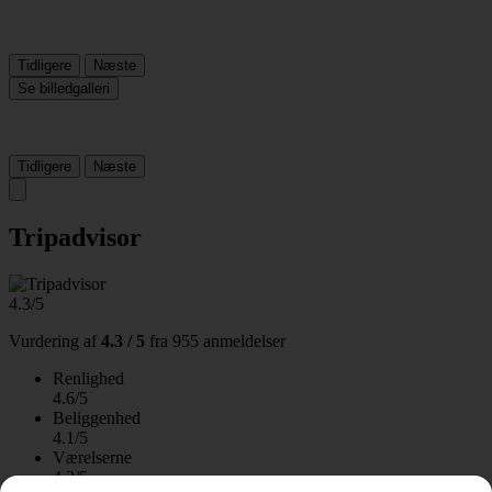
Tidligere
Næste
Se billedgalleri
Tidligere
Næste
Tripadvisor
4.3/5
Vurdering af
4.3 / 5
fra
955 anmeldelser
Renlighed
4.6/5
Beliggenhed
4.1/5
Værelserne
4.3/5