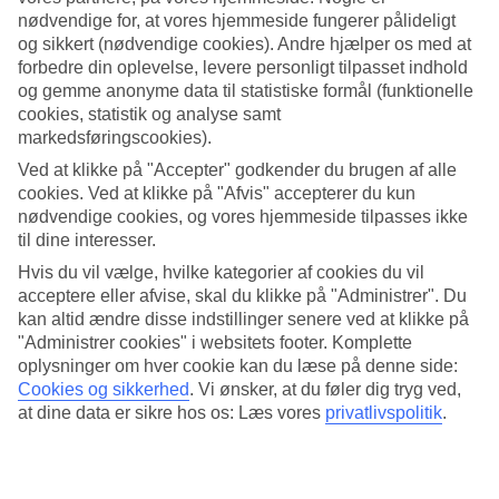
nødvendige for, at vores hjemmeside fungerer pålideligt
Søg
og sikkert (nødvendige cookies). Andre hjælper os med at
forbedre din oplevelse, levere personligt tilpasset indhold
og gemme anonyme data til statistiske formål (funktionelle
cookies, statistik og analyse samt
Du er på nuværende tidspunkt på
markedsføringscookies).
Ved at klikke på "Accepter" godkender du brugen af alle
Hjem
Rejse
cookies. Ved at klikke på "Afvis" accepterer du kun
Tyrkiet
nødvendige cookies, og vores hjemmeside tilpasses ikke
Antalyakysten
til dine interesser.
Manavgat
Hoteller
Hvis du vil vælge, hvilke kategorier af cookies du vil
acceptere eller afvise, skal du klikke på "Administrer". Du
kan altid ændre disse indstillinger senere ved at klikke på
Kæmpe rejseoutlet
"Administrer cookies" i websitets footer. Komplette
Gør et kup »
oplysninger om hver cookie kan du læse på denne side:
Cookies og sikkerhed
.
Vi ønsker, at du føler dig tryg ved,
Hoteller Manavgat
at dine data er sikre hos os: Læs vores
privatlivspolitik
.
Her finder du vores store udvalg af hoteller for Manavgat. Vi har
valgt de bedste hoteller, som Manavgat har at tilbyde, for at sikre dig