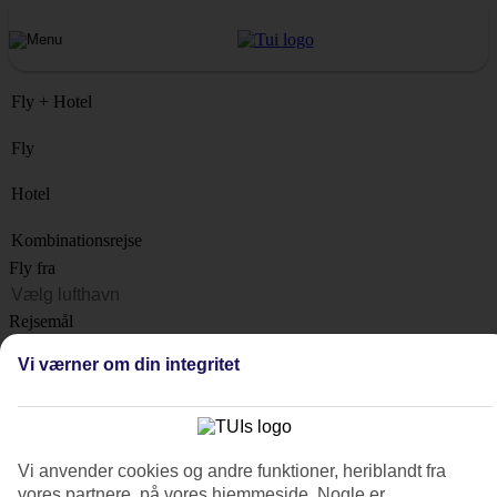
Fly + Hotel
Fly
Hotel
Kombinationsrejse
Fly fra
Rejsemål
Liste
Vi værner om din integritet
Hvornår?
Hvor længe?
1 uge
Vi anvender cookies og andre funktioner, heriblandt fra
Antal rejsende
vores partnere, på vores hjemmeside. Nogle er