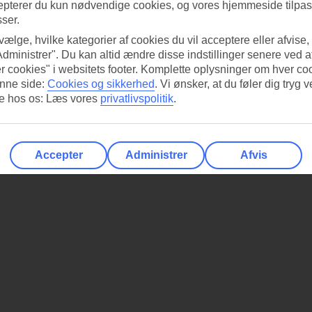
epterer du kun nødvendige cookies, og vores hjemmeside tilpass
sser.
 vælge, hvilke kategorier af cookies du vil acceptere eller afvise,
Administrer". Du kan altid ændre disse indstillinger senere ved a
r cookies" i websitets footer. Komplette oplysninger om hver co
nne side:
Cookies og sikkerhed
.
Vi ønsker, at du føler dig tryg v
re hos os: Læs vores
privatlivspolitik
.
Accepter
Administrer
Afvis