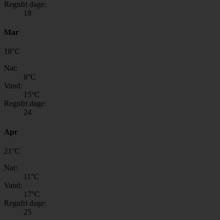
Regnfri dage:
18
Mar
18
°
C
Nat:
8
°C
Vand:
15
°C
Regnfri dage:
24
Apr
21
°
C
Nat:
11
°C
Vand:
17
°C
Regnfri dage:
25