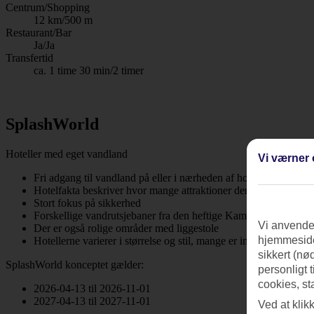
Centrum/Shopping
12 km/500 m
Restaurant/Bar
Ja/Ja
Transfertid
ca. 1 time 30 min/2 timer
SplashWorld
Hoteller med eget vandland
Vi værner 
Fri adgang til vandland på eller i nærheden af hotellet
Hotelfakta beskriver hvor mange attraktioner der er og hvor hefi
Stort fokus på sikkerhed
Forskellige vandrutsjebaner fra den heftige Kamikaze til den ro
Vi anvender
Der er også rolige områder med liggestole
hjemmeside
Hotellerne varierer i størrelse og stil, mange er inklusiv All Incl
sikkert (nø
SplashWorld konceptet gælder:
personligt 
cookies, st
2026-04-13 til 2026-11-01
2027-04-13 til 2027-11-01
Ved at klik