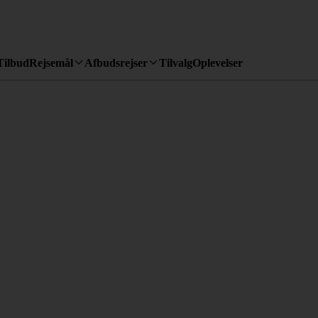
Tilbud
Rejsemål
Afbudsrejser
Tilvalg
Oplevelser