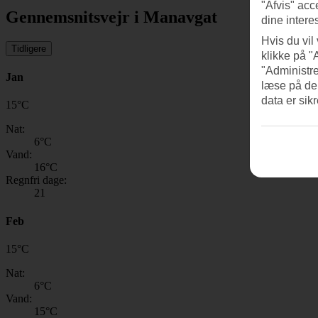
"Afvis" acc
Gennemsnitsvejr i Manavgat
dine intere
Hvis du vil
Tidligere
klikke på "
"Administre
Jan
læse på de
data er sik
15
°
C
Nat:
6
°C
Vand:
16
°C
Regnfri dage:
21
Feb
15
°
C
Nat:
6
°C
Vand:
15
°C