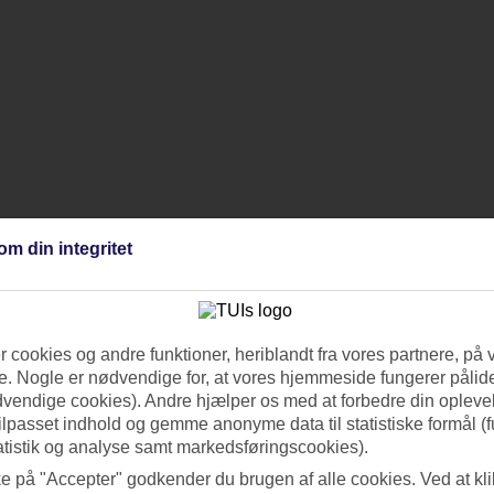
om din integritet
te de er
lige Lazy River
 cookies og andre funktioner, heriblandt fra vores partnere, på 
. Nogle er nødvendige for, at vores hjemmeside fungerer pålide
usive
dvendige cookies). Andre hjælper os med at forbedre din oplevel
tilpasset indhold og gemme anonyme data til statistiske formål (f
atistik og analyse samt markedsføringscookies).
ke på "Accepter" godkender du brugen af alle cookies. Ved at kl