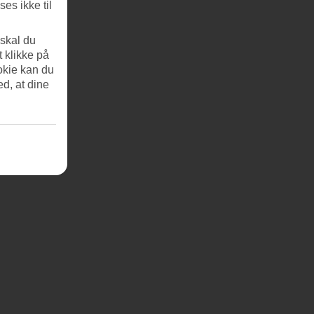
es ikke til
 skal du
t klikke på
okie kan du
ed, at dine