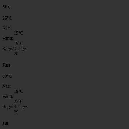
Maj
25
°
C
Nat:
15
°C
Vand:
19
°C
Regnfri dage:
28
Jun
30
°
C
Nat:
19
°C
Vand:
22
°C
Regnfri dage:
29
Jul