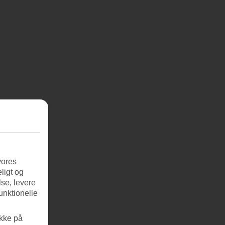
vores
ligt og
se, levere
unktionelle
ikke på