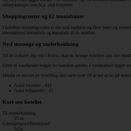
udsmykninger som bl.a. små fontæner.
Shoppingcenter og 62 tennisbaner
I hotellets shoppingcenter er der små butikker og flere barer og restau
international børneklub og legeplads til de mindste.
Nyd massage og underholdning
Vil du forkæle dig selv i ferien, skal du besøge hotellets spa, der b
Entré til vandlandet indgår for hotellets gæster. I vandparken ligger 
Mindst en person pr. bestilling skal være over 18 år for at bo på hotell
Antal værelser : 443
Antal lejligheder : 15
Kort om hotellet
Til strand/badning
25 m
Udendørspool/Børnepool
Ja/Ja