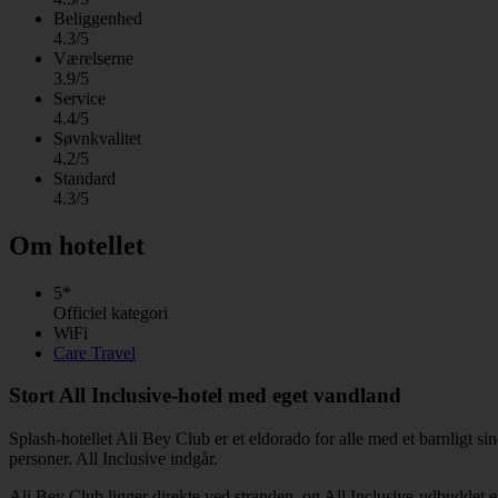
Beliggenhed
4.3/5
Værelserne
3.9/5
Service
4.4/5
Søvnkvalitet
4.2/5
Standard
4.3/5
Om hotellet
5*
Officiel kategori
WiFi
Care Travel
Stort All Inclusive-hotel med eget vandland
Splash-hotellet Ali Bey Club er et eldorado for alle med et barnligt si
personer. All Inclusive indgår.
Ali Bey Club ligger direkte ved stranden, og All Inclusive-udbuddet e