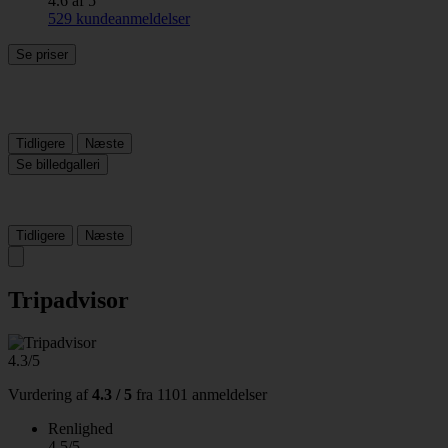
4.6 af 5
529 kundeanmeldelser
Se priser
Tidligere
Næste
Se billedgalleri
Tidligere
Næste
Tripadvisor
4.3/5
Vurdering af
4.3 / 5
fra
1101 anmeldelser
Renlighed
4.5/5