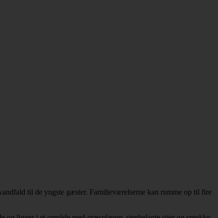
 vandfald til de yngste gæster. Familieværelserne kan rumme op til fire
ode og ligger i et område med græsplæner, stenbelagte stier og smukke