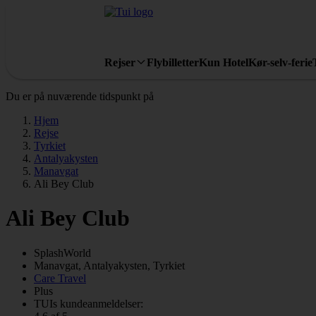
Rejser
Flybilletter
Kun Hotel
Kør-selv-ferie
Du er på nuværende tidspunkt på
Hjem
Rejse
Tyrkiet
Antalyakysten
Manavgat
Ali Bey Club
Ali Bey Club
SplashWorld
Manavgat, Antalyakysten, Tyrkiet
Care Travel
Plus
TUIs kundeanmeldelser: