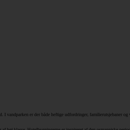
nd. I vandparken er der både heftige udfordringer, familierutsjebaner og
r af høj klasse. Hotelbygningerne er inspireret af den osmanniske peri