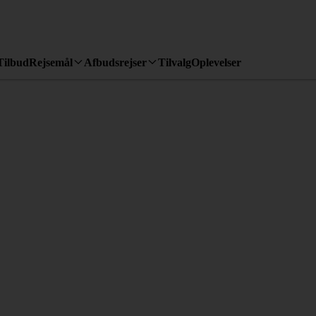
Tilbud
Rejsemål
Afbudsrejser
Tilvalg
Oplevelser