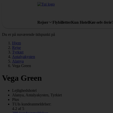
Rejser
Flybilletter
Kun Hotel
Kør-selv-ferie
Du er på nuværende tidspunkt på
Hjem
Rejse
Tyrkiet
Antalyakysten
Alanya
Vega Green
Vega Green
Lejlighedshotel
Alanya, Antalyakysten, Tyrkiet
Plus
TUIs kundeanmeldelser:
4.2 af 5