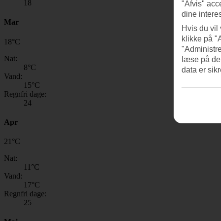
18
"Afvis" acc
dine intere
Mar
Hvis du vil
klikke på "
18
°
C
"Administre
Nat:
læse på de
8
°C
data er sik
Vand:
15
°C
Regnfri dage:
24
Apr
21
°
C
Nat:
11
°C
Vand:
17
°C
Regnfri dage:
25