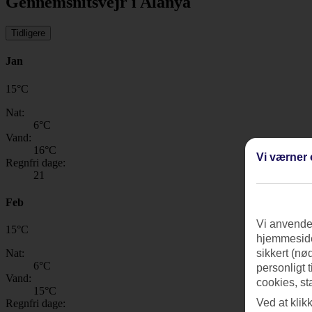
Gennemsnitsvejr i Alanya
Tidligere
Jan
15
°
C
Nat:
6
°C
Vand:
16
°C
Vi værner 
Regnfri dage:
21
Feb
Vi anvender
15
°
C
hjemmeside
Nat:
sikkert (nø
6
°C
personligt 
Vand:
cookies, st
15
°C
Ved at klik
Regnfri dage: