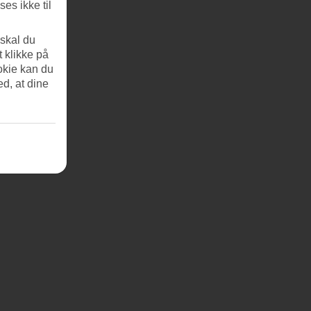
es ikke til
 skal du
t klikke på
okie kan du
ed, at dine