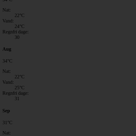
Nat:
22
°C
Vand:
24
°C
Regnfri dage:
30
Aug
34
°
C
Nat:
22
°C
Vand:
25
°C
Regnfri dage:
31
Sep
31
°
C
Nat: