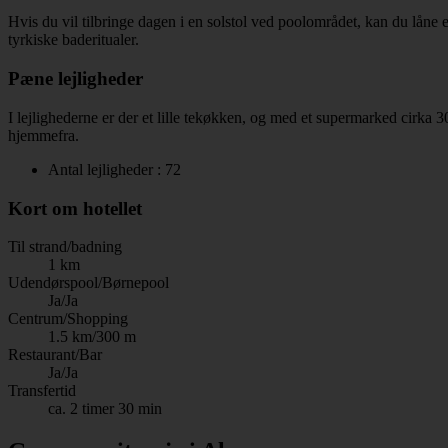
Hvis du vil tilbringe dagen i en solstol ved poolområdet, kan du låne 
tyrkiske baderitualer.
Pæne lejligheder
I lejlighederne er der et lille tekøkken, og med et supermarked cirka 
hjemmefra.
Antal lejligheder : 72
Kort om hotellet
Til strand/badning
1 km
Udendørspool/Børnepool
Ja/Ja
Centrum/Shopping
1.5 km/300 m
Restaurant/Bar
Ja/Ja
Transfertid
ca. 2 timer 30 min