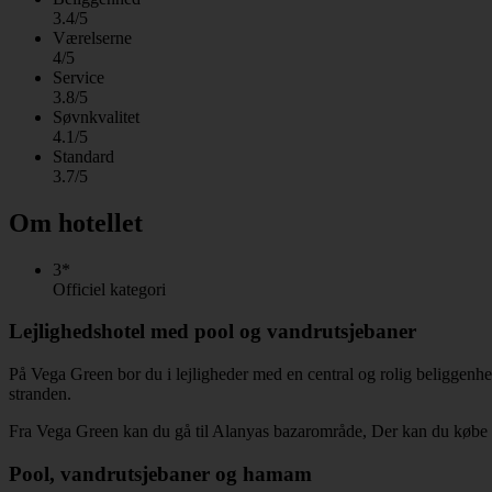
3.4/5
Værelserne
4/5
Service
3.8/5
Søvnkvalitet
4.1/5
Standard
3.7/5
Om hotellet
3*
Officiel kategori
Lejlighedshotel med pool og vandrutsjebaner
På Vega Green bor du i lejligheder med en central og rolig beliggenhed,
stranden.
Fra Vega Green kan du gå til Alanyas bazarområde, Der kan du købe t
Pool, vandrutsjebaner og hamam