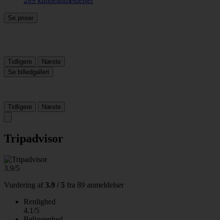
289 kundeanmeldelser
Se priser
Tidligere
Næste
Se billedgalleri
Tidligere
Næste
Tripadvisor
3.9/5
Vurdering af
3.9 / 5
fra
89 anmeldelser
Renlighed
4.1/5
Beliggenhed