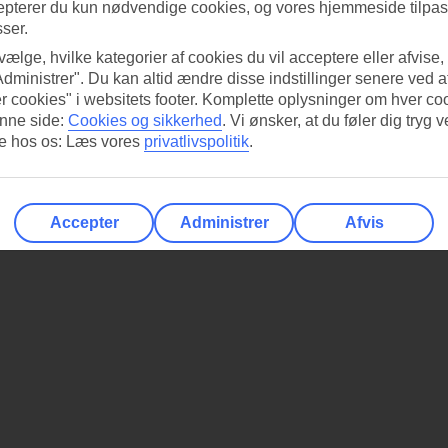
epterer du kun nødvendige cookies, og vores hjemmeside tilpass
sser.
 vælge, hvilke kategorier af cookies du vil acceptere eller afvise,
Administrer". Du kan altid ændre disse indstillinger senere ved a
r cookies" i websitets footer. Komplette oplysninger om hver co
nne side:
Cookies og sikkerhed
.
Vi ønsker, at du føler dig tryg v
re hos os: Læs vores
privatlivspolitik
.
Accepter
Administrer
Afvis