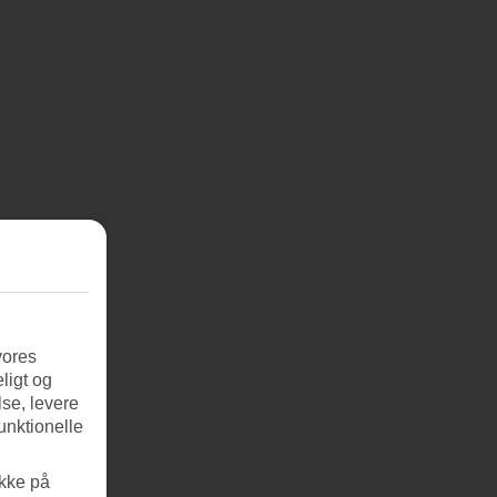
vores
ligt og
se, levere
unktionelle
ikke på