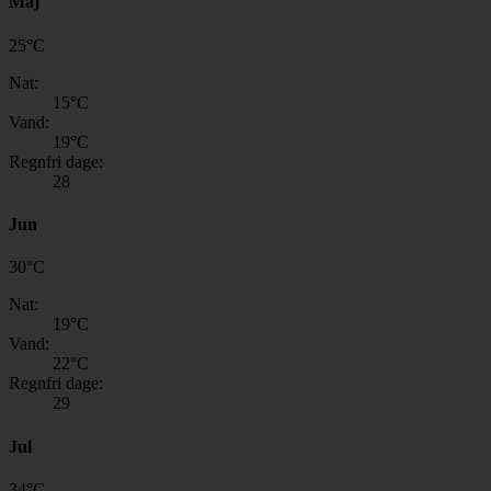
Maj
25
°
C
Nat:
15
°C
Vand:
19
°C
Regnfri dage:
28
Jun
30
°
C
Nat:
19
°C
Vand:
22
°C
Regnfri dage:
29
Jul
34
°
C