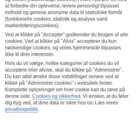
når du skal rejse til Prag. Her har vi samlet al information om vejret
at forbedre din oplevelse, levere personligt tilpasset
måned for måned.
indhold og gemme anonyme data til statistiske formål
Vejret i Prag
(funktionelle cookies, statistik og analyse samt
markedsføringscookies).
Vejret i Prag, den smukke hovedstad i Tjekkiet, har et varieret klima,
Ved at klikke på "Accepter" godkender du brugen af alle
der ændrer sig med årstiderne. For at hjælpe dig med at træffe det
cookies. Ved at klikke på "Afvis" accepterer du kun
rigtige valg for din rejsetidspunkt, vil vi give dig information om
nødvendige cookies, og vores hjemmeside tilpasses
Prag vejr i forskellige måneder.
ikke til dine interesser.
Hvornår er det bedst at tage til Prag?
Hvis du vil vælge, hvilke kategorier af cookies du vil
acceptere eller afvise, skal du klikke på "Administrer".
Det bedste tidspunkt at besøge Prag afhænger af dine præferencer.
Du kan altid ændre disse indstillinger senere ved at
Sommeren (juni til august) tilbyder varmt vejr og behagelige
klikke på "Administrer cookies" i websitets footer.
temperaturer, perfekt til sightseeing. Hvis du foretrækker mindre
Komplette oplysninger om hver cookie kan du læse på
folkemængder, er foråret og efteråret (april og oktober) gode valg.
denne side:
Cookies og sikkerhed
.
Vi ønsker, at du føler
Hvor varmt er der i Prag i juli måned?
dig tryg ved, at dine data er sikre hos os: Læs vores
privatlivspolitik
.
I juli kan du forvente dejligt vejr i Prag. Gennemsnitstemperaturen
ligger typisk på 25°C. Dette er den perfekte tid til at udforske byen
og nyde udendørsaktiviteter.
Hvor varmt er der i Prag i september?