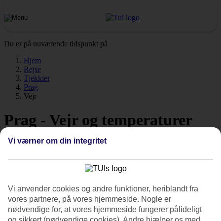
Du er på nuværende tidspunkt på
Hjem
Rejse
Tjekkiet
Prag
Vejr
Prag - Vejr og temperaturer
Vi værner om din integritet
Vejret Prag
Vi anvender cookies og andre funktioner, heriblandt fra
Hvordan er vejret, når du skal
rejse til Prag
på ferie? Vejret, klima og
vores partnere, på vores hjemmeside. Nogle er
temperatur spiller en afgørende rolle på din ferie, uanset om det
nødvendige for, at vores hjemmeside fungerer pålideligt
gælder soltimer eller vandtemperatur. Find ud af hvor varmt der er,
og sikkert (nødvendige cookies). Andre hjælper os med