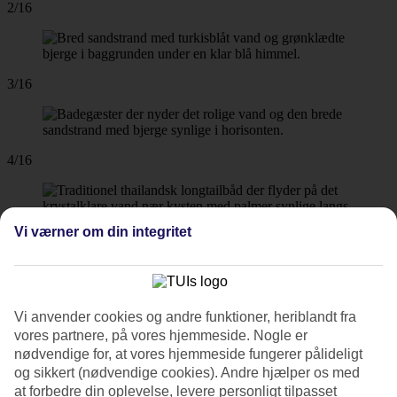
2/16
3/16
4/16
Vi værner om din integritet
5/16
Vi anvender cookies og andre funktioner, heriblandt fra
6/16
vores partnere, på vores hjemmeside. Nogle er
nødvendige for, at vores hjemmeside fungerer pålideligt
og sikkert (nødvendige cookies). Andre hjælper os med
at forbedre din oplevelse, levere personligt tilpasset