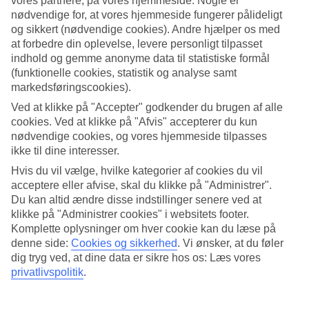
vores partnere, på vores hjemmeside. Nogle er
4.8/5
nødvendige for, at vores hjemmeside fungerer pålideligt
Standard
4.7/5
og sikkert (nødvendige cookies). Andre hjælper os med
at forbedre din oplevelse, levere personligt tilpasset
Om hotellet
indhold og gemme anonyme data til statistiske formål
(funktionelle cookies, statistik og analyse samt
WiFi
markedsføringscookies).
Ved at klikke på "Accepter" godkender du brugen af alle
Tæt på stranden med pool
cookies. Ved at klikke på "Afvis" accepterer du kun
nødvendige cookies, og vores hjemmeside tilpasses
Bandara Pool Villas Phuket ligger i rolige omgivelser lige ved Ao
ikke til dine interesser.
Yon Beach i den lille by Cape Panwa. Her kan du tilbringe dagene
med afslapning og skønt strandliv på et hotel med moderne
Hvis du vil vælge, hvilke kategorier af cookies du vil
indrettede værelser. Du har adgang til pool, restaurant og
acceptere eller afvise, skal du klikke på "Administrer".
wellnessområde.
Du kan altid ændre disse indstillinger senere ved at
På Bandara Pool Villas Phuket kan du nyde roen og tage dagen,
klikke på "Administrer cookies" i websitets footer.
som den kommer. For oplevelser og shopping kan du tage til Phuket
Komplette oplysninger om hver cookie kan du læse på
Town eller Patong Beach.
denne side:
Cookies og sikkerhed
.
Vi ønsker, at du føler
dig tryg ved, at dine data er sikre hos os: Læs vores
*
På hotellet findes:
privatlivspolitik
.
*24-timers reception *Wellnessområde *Fitnessrum *Restaurant og
bar *Pool og børnepool *Vaskeservice mod betaling *WiFi