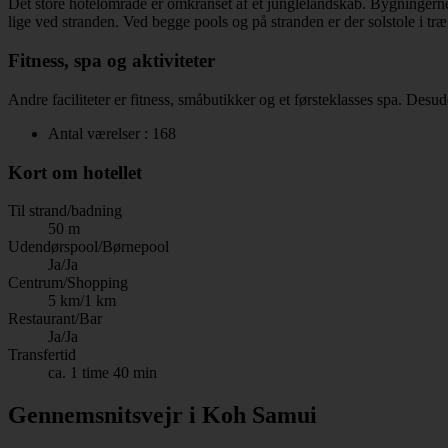
Det store hotelområde er omkranset af et junglelandskab. Bygningerne
lige ved stranden. Ved begge pools og på stranden er der solstole i træ
Fitness, spa og aktiviteter
Andre faciliteter er fitness, småbutikker og et førsteklasses spa. Desu
Antal værelser : 168
Kort om hotellet
Til strand/badning
50 m
Udendørspool/Børnepool
Ja/Ja
Centrum/Shopping
5 km/1 km
Restaurant/Bar
Ja/Ja
Transfertid
ca. 1 time 40 min
Gennemsnitsvejr i Koh Samui