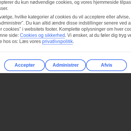
epterer du kun nødvendige cookies, og vores hjemmeside tilpass
sser.
 vælge, hvilke kategorier af cookies du vil acceptere eller afvise,
Administrer". Du kan altid ændre disse indstillinger senere ved a
r cookies" i websitets footer. Komplette oplysninger om hver co
nne side:
Cookies og sikkerhed
.
Vi ønsker, at du føler dig tryg v
re hos os: Læs vores
privatlivspolitik
.
Accepter
Administrer
Afvis