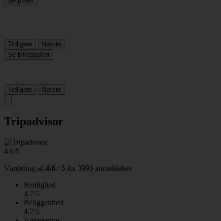
Se priser
Tidligere
Næste
Se billedgalleri
Tidligere
Næste
Tripadvisor
4.6/5
Vurdering af
4.6 / 5
fra
3996 anmeldelser
Renlighed
4.7/5
Beliggenhed
4.7/5
Værelserne