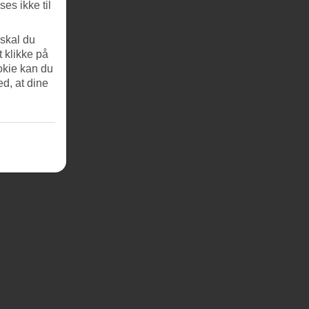
es ikke til
 skal du
t klikke på
okie kan du
ed, at dine