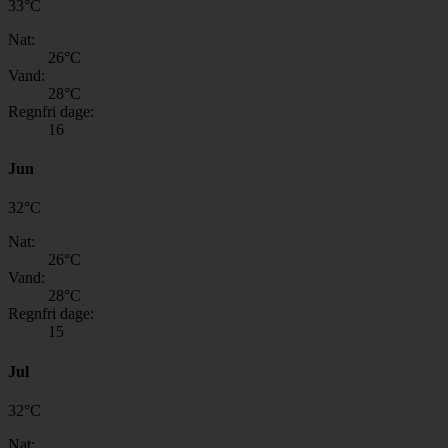
33
°
C
Nat:
26
°C
Vand:
28
°C
Regnfri dage:
16
Jun
32
°
C
Nat:
26
°C
Vand:
28
°C
Regnfri dage:
15
Jul
32
°
C
Nat: