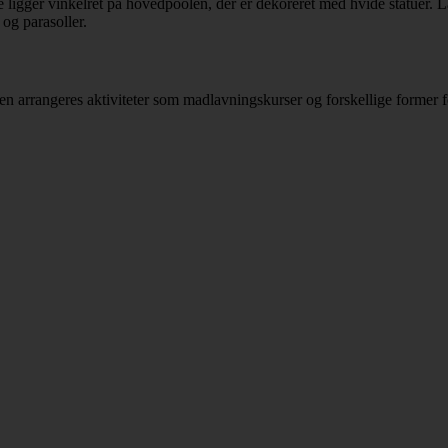
 ligger vinkelret på hovedpoolen, der er dekoreret med hvide statuer. 
 og parasoller.
den arrangeres aktiviteter som madlavningskurser og forskellige former f