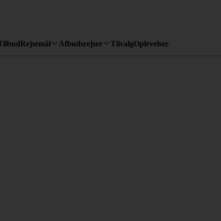
Tilbud
Rejsemål
Afbudsrejser
Tilvalg
Oplevelser