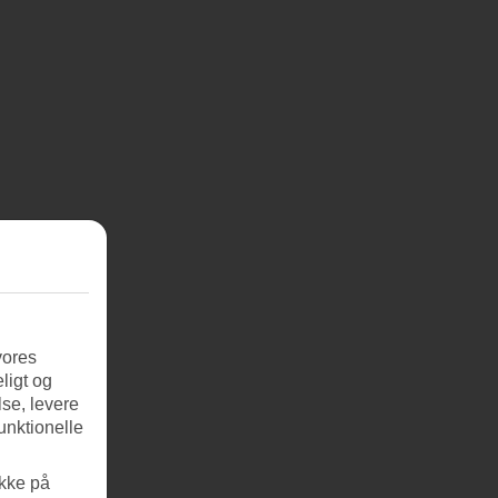
vores
ligt og
se, levere
unktionelle
ikke på