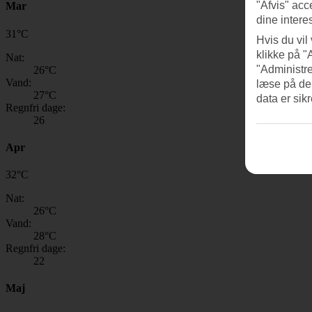
"Afvis" acc
Mar
dine intere
31
°
C
Hvis du vil
klikke på "
Nat:
"Administre
26
°C
Vand:
læse på de
27
°C
data er sik
Regnfri dage:
26
Apr
32
°
C
Nat:
26
°C
Vand:
28
°C
Regnfri dage:
22
Maj