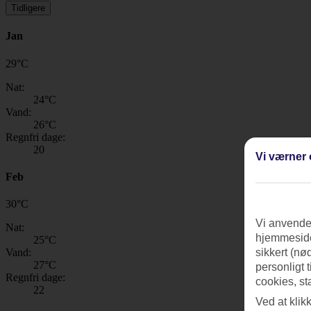
Tidligere
Jan
29
°
C
Nat:
24
°C
Vand:
26
°C
Regnfri dage:
20
Vi værner 
Feb
30
°
C
Vi anvender
Nat:
hjemmeside
25
°C
Vand:
sikkert (nø
27
°C
personligt 
Regnfri dage:
cookies, st
22
Ved at klik