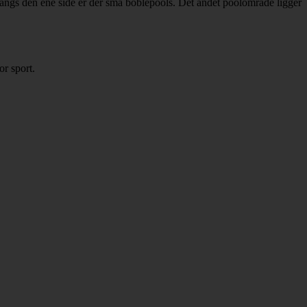
Langs den ene side er der små boblepools. Det andet poolområde ligger
or sport.