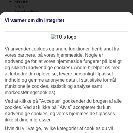
Service
3.5/5
Søvnkvalitet
3.8/5
Vi værner om din integritet
Standard
3.5/5
Om hotellet
Vi anvender cookies og andre funktioner, heriblandt fra
3*
vores partnere, på vores hjemmeside. Nogle er
Officiel kategori
nødvendige for, at vores hjemmeside fungerer pålideligt
WiFi
og sikkert (nødvendige cookies). Andre hjælper os med
at forbedre din oplevelse, levere personligt tilpasset
Tæt på centrum i Saladan
indhold og gemme anonyme data til statistiske formål
(funktionelle cookies, statistik og analyse samt
Lanta Pura Beach Resort har en unik beliggenhed på Koh Lanta,
lige dér, hvor Saladans hovedgade og madmarked begynder. Her
markedsføringscookies).
findes et poolområde med grønne arealer, poolbar og restaurant.
Ved at klikke på "Accepter" godkender du brugen af alle
Morgenmad indgår.
cookies. Ved at klikke på "Afvis" accepterer du kun
På Lanta Pura Beach Resort kan du vælge mellem dobbeltværelser
nødvendige cookies, og vores hjemmeside tilpasses
med udsigt mod haven eller havet. Hvis du vil starte dagen med en
ikke til dine interesser.
forfriskende dukkert direkte fra dit værelse, kan du bestille et swim-
Hvis du vil vælge, hvilke kategorier af cookies du vil
up-værelse.