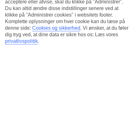
acceptere eller afvise, skal du klikke på "Administrer".
Slap af i en liggestol ved poolen
Du kan altid ændre disse indstillinger senere ved at
klikke på "Administrer cookies" i websitets footer.
Poolområdet har to swimmingpools samt en børnepool til de yngste
Komplette oplysninger om hver cookie kan du læse på
gæster. Når du har brug for en forfriskning, serverer poolbaren
denne side:
Cookies og sikkerhed
.
Vi ønsker, at du føler
eksotiske, kølende drikke i løbet af dagen.
dig tryg ved, at dine data er sikre hos os: Læs vores
privatlivspolitik
.
Morgenmad indgår
Om morgenen venter en lækker morgenmadsbuffet, som indgår i
rejsens pris. Hvis du ønsker at spise frokost eller middag på hotellets
restaurant, kan du nyde thailandske retter her. Alternativt har du blot
en kort gåtur til centrum af Saladan, hvor du finder et bredt udvalg
af restauranter og shoppingmuligheder.
Antal værelser : 110
Kort om hotellet
Til strand/badning
70 m - 2 km
Udendørspool/Børnepool
Ja/Ja
Centrum/Shopping