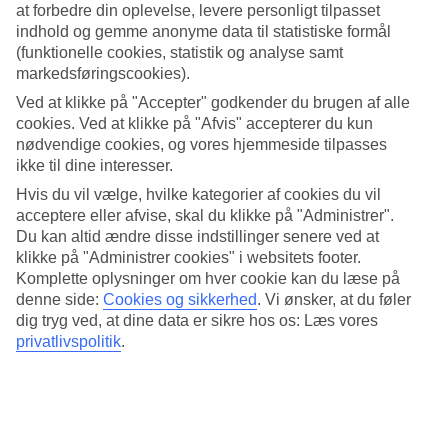
aktiviteter for alle aldre – et hotel skabt til lyse stunder, hvor det er
at forbedre din oplevelse, levere personligt tilpasset
nemt at socialisere med hinanden.
indhold og gemme anonyme data til statistiske formål
(funktionelle cookies, statistik og analyse samt
Omgivelserne er rolige og fredelige, og ønsker du at komme til
markedsføringscookies).
centrum af Khao Lak, kan du nemt komme dertil med taxa eller
hotellets busforbindelse.
Ved at klikke på "Accepter" godkender du brugen af alle
cookies. Ved at klikke på "Afvis" accepterer du kun
Hæng ud ved poolen og nyd salte dyp i havet
nødvendige cookies, og vores hjemmeside tilpasses
ikke til dine interesser.
På TUI BLUE Village Mai Khao Lak kan du se frem til skønne
dage med hygge ved poolen, vandleg og afslapning. Poolområderne
Hvis du vil vælge, hvilke kategorier af cookies du vil
er store og forbundet med små broer. Aktivitetspoolen ligger tættest
acceptere eller afvise, skal du klikke på "Administrer".
på stranden og har en tempofyldt atmosfære. En favorit blandt de
Du kan altid ændre disse indstillinger senere ved at
mindste børn er den store børnepool med piratskibe og
klikke på "Administrer cookies" i websitets footer.
vandrutsjebaner. Vil du i stedet opleve salte dyp og mærke sandet
Komplette oplysninger om hver cookie kan du læse på
mellem tæerne, ligger stranden kun et stenkast væk. Stranden er
både børnevenlig og lavvandet og er omgivet af træer og planter, der
denne side:
Cookies og sikkerhed
.
Vi ønsker, at du føler
giver naturlig skygge.
dig tryg ved, at dine data er sikre hos os: Læs vores
privatlivspolitik
.
Bestil swim-up eller privatpool
Hotellet består af fire hoteldele, der strækker sig fra stranden ind
mod land. Meget tæt på stranden ligger sektionen Mai Villa, så
kommer Premium-sektionen, Deluxe-sektionen og så