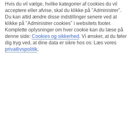
Hvis du vil vælge, hvilke kategorier af cookies du vil
Spændende arkitektur
acceptere eller afvise, skal du klikke på "Administrer".
Du kan altid ændre disse indstillinger senere ved at
Poolområdet er i tre niveauer og har solterrasse i rustikt træ med
klikke på "Administrer cookies" i websitets footer.
solmøbler til den, der ønsker lidt afveksling fra stranden.
Komplette oplysninger om hver cookie kan du læse på
Bassinernes udformning med niveauforskelle, træstier og en bro
denne side:
Cookies og sikkerhed
.
Vi ønsker, at du føler
forstærker den spændende arkitektur.
dig tryg ved, at dine data er sikre hos os: Læs vores
Spa-behandlinger på søsterhotellet
privatlivspolitik
.
På Khao lak Oriental Resort er der restaurant og fitnesscenter. Som
gæst har du også adgang til søsterhotellet
Khao Lak Bhandari
Resort
med bar og spa-afdeling med forskellige behandlinger og
massage.
Antal værelser : 46
Kort om hotellet
Til strand/badning
400 m
Udendørspool/Børnepool
Ja/Nej
Centrum/Shopping