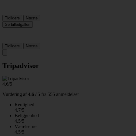
Tidligere
Næste
Se billedgalleri
Tidligere
Næste
Tripadvisor
4.6/5
Vurdering af
4.6 / 5
fra
555 anmeldelser
Renlighed
4.7/5
Beliggenhed
4.5/5
Værelserne
4.5/5