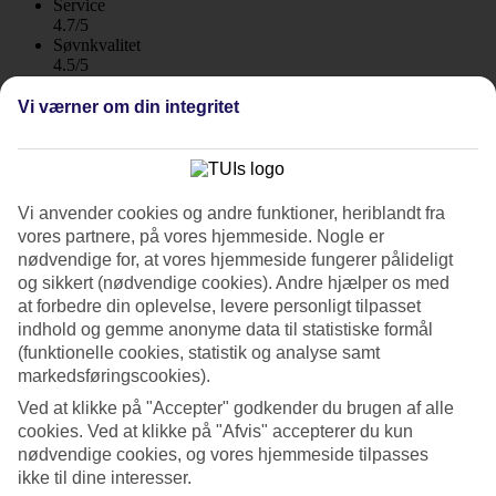
Service
4.7/5
Søvnkvalitet
4.5/5
Standard
4.6/5
Vi værner om din integritet
Om hotellet
3*
Vi anvender cookies og andre funktioner, heriblandt fra
Officiel kategori
vores partnere, på vores hjemmeside. Nogle er
WiFi
nødvendige for, at vores hjemmeside fungerer pålideligt
Voksen atmosfære i rolige omgivelser
og sikkert (nødvendige cookies). Andre hjælper os med
at forbedre din oplevelse, levere personligt tilpasset
Khao lak Oriental Resort i Khao Lak er et ganske lille hotel nær
indhold og gemme anonyme data til statistiske formål
stranden. Det ligger i rolige, naturskønne omgivelser, og her er børn
(funktionelle cookies, statistik og analyse samt
ikke tilladt. Vil du have direkte udgang til poolen fra værelset, skal
markedsføringscookies).
du bestille et værelse med terrasse.
Ved at klikke på "Accepter" godkender du brugen af alle
Khao lak Oriental Resort har en voksen indretning og byder gæster
cookies. Ved at klikke på "Afvis" accepterer du kun
fra 12 år velkommen. Hotellet har en rolig beliggenhed nær den
nødvendige cookies, og vores hjemmeside tilpasses
smukke Nang Thong-strand, og der er gåafstand til Khao Lak, med
ikke til dine interesser.
restauranter og shopping.