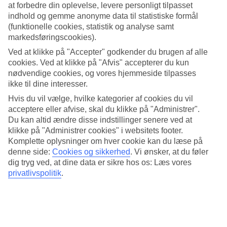
afveksling, kan du tage ind til Hua Hin, seks kilometer borte, hvor
at forbedre din oplevelse, levere personligt tilpasset
der findes masser af restauranter, barer og shoppinggader.
indhold og gemme anonyme data til statistiske formål
(funktionelle cookies, statistik og analyse samt
Omgivet af frodig vegetation
markedsføringscookies).
Baan Talay Dao Resort har flere bygninger der omkranses af grønne
Ved at klikke på "Accepter" godkender du brugen af alle
træer og blomstrende buske. Det eneste man hører er fuglene der
cookies. Ved at klikke på "Afvis" accepterer du kun
kvidrer og de rislende springvand der findes i haven. Også poolen
nødvendige cookies, og vores hjemmeside tilpasses
ligger hyggeligt omkranset af vegetation.
ikke til dine interesser.
Middag i strandkanten
Hvis du vil vælge, hvilke kategorier af cookies du vil
acceptere eller afvise, skal du klikke på "Administrer".
Der er kun en kort gåafstand ned til stranden, hvor der er solstole og
Du kan altid ændre disse indstillinger senere ved at
parasoller. Nede ved stranden ligger også hotellets egen restaurant,
klikke på "Administrer cookies" i websitets footer.
hvor du kan vælge mellem thailandske specialiteter og mere
Komplette oplysninger om hver cookie kan du læse på
internationale retter.
denne side:
Cookies og sikkerhed
.
Vi ønsker, at du føler
Antal værelser : 32
dig tryg ved, at dine data er sikre hos os: Læs vores
privatlivspolitik
.
Kort om hotellet
Til strand/badning
100 m
Udendørspool