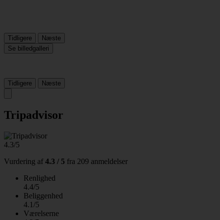
Tidligere
Næste
Se billedgalleri
Tidligere
Næste
Tripadvisor
4.3/5
Vurdering af
4.3 / 5
fra
209 anmeldelser
Renlighed
4.4/5
Beliggenhed
4.1/5
Værelserne