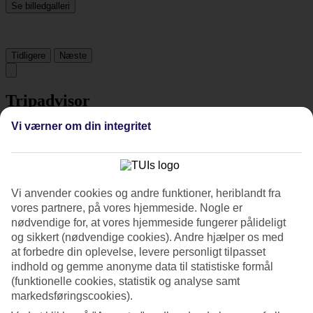
Se billedgalleri
Tidligere
Næste
Tripadvisor
Vi værner om din integritet
4.5/5
Vurdering af
4.5 / 5
fra
279 anmeldelser
Renlighed
Vi anvender cookies og andre funktioner, heriblandt fra
4.6/5
vores partnere, på vores hjemmeside. Nogle er
Beliggenhed
nødvendige for, at vores hjemmeside fungerer pålideligt
4.5/5
og sikkert (nødvendige cookies). Andre hjælper os med
Værelserne
at forbedre din oplevelse, levere personligt tilpasset
4.5/5
Service
indhold og gemme anonyme data til statistiske formål
4.5/5
(funktionelle cookies, statistik og analyse samt
Søvnkvalitet
markedsføringscookies).
4.3/5