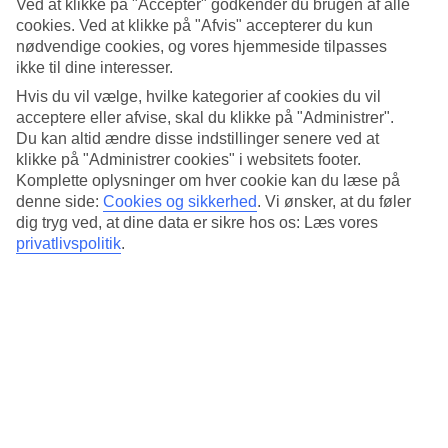
Standard
Ved at klikke på "Accepter" godkender du brugen af alle
4.5/5
cookies. Ved at klikke på "Afvis" accepterer du kun
nødvendige cookies, og vores hjemmeside tilpasses
Om hotellet
ikke til dine interesser.
Hvis du vil vælge, hvilke kategorier af cookies du vil
4*
acceptere eller afvise, skal du klikke på "Administrer".
Officiel kategori
Du kan altid ændre disse indstillinger senere ved at
Det 4-stjernede hotel Theatre Residence i Bangkok er et hotel med
klikke på "Administrer cookies" i websitets footer.
bar, morgenmadsbuffet og WiFi. hvis børnene er med findes der
Komplette oplysninger om hver cookie kan du læse på
barnepasning og børnepool. Der er parkeringsmuligheder i omådet.
denne side:
Cookies og sikkerhed
.
Vi ønsker, at du føler
Følgende kreditkort accepteres på hotellet: Mastercard og Visa.
dig tryg ved, at dine data er sikre hos os: Læs vores
privatlivspolitik
.
Kort om hotellet
Udendørspool/Børnepool
Ja/Ja
Restaurant/Bar
Ja/Ja
Transfertid
ca. 50-70 min
Gennemsnitsvejr i Bangkok