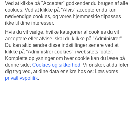
Søvnkvalitet
Ved at klikke på "Accepter" godkender du brugen af alle
4.2/5
cookies. Ved at klikke på "Afvis" accepterer du kun
Standard
nødvendige cookies, og vores hjemmeside tilpasses
4.3/5
ikke til dine interesser.
Om hotellet
Hvis du vil vælge, hvilke kategorier af cookies du vil
acceptere eller afvise, skal du klikke på "Administrer".
5*
Du kan altid ændre disse indstillinger senere ved at
Officiel kategori
klikke på "Administrer cookies" i websitets footer.
Komplette oplysninger om hver cookie kan du læse på
Det 5-stjernede hotel The Raweekanlaya Bangkok Wellness Cuisine
denne side:
Cookies og sikkerhed
.
Vi ønsker, at du føler
Resort i Bangkok er et hotel med bar, morgenmadsbuffet og WiFi.
dig tryg ved, at dine data er sikre hos os: Læs vores
På hotellet kan du nyde Både massage og sauna. Der er
privatlivspolitik
.
parkeringsmuligheder i omådet. Hotellet blev senest renoveret år
2017. Følgende kreditkort accepteres på hotellet: Mastercard og
Visa.
Kort om hotellet
Udendørspool
Ja
Restaurant/Bar
Ja/Ja
Transfertid