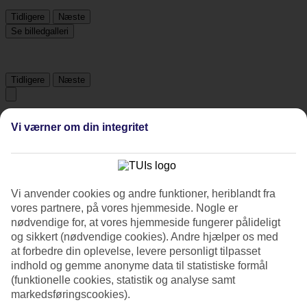
Tidligere
Næste
Se billedgalleri
Tidligere
Næste
Tripadvisor
Vi værner om din integritet
4.2/5
Vurdering af
4.2 / 5
fra
274 anmeldelser
Vi anvender cookies og andre funktioner, heriblandt fra
vores partnere, på vores hjemmeside. Nogle er
Renlighed
nødvendige for, at vores hjemmeside fungerer pålideligt
4.4/5
Beliggenhed
og sikkert (nødvendige cookies). Andre hjælper os med
4.4/5
at forbedre din oplevelse, levere personligt tilpasset
Værelserne
indhold og gemme anonyme data til statistiske formål
4.1/5
(funktionelle cookies, statistik og analyse samt
Service
markedsføringscookies).
4.6/5