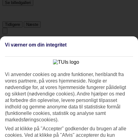
Se billedgalleri
Tidligere
Næste
Om hotellet
Vi værner om din integritet
4*
Officiel kategori
Det 4-stjernede hotel The Four Wings i Bangkok er et hotel med bar,
Vi anvender cookies og andre funktioner, heriblandt fra
morgenmadsbuffet og WiFi. På hotellet kan du nyde Både massage
vores partnere, på vores hjemmeside. Nogle er
og sauna. hvis børnene er med findes der barnepasning og
nødvendige for, at vores hjemmeside fungerer pålideligt
børnepool. Der er parkeringsmuligheder i omådet. Hotellet blev
og sikkert (nødvendige cookies). Andre hjælper os med
senest renoveret år 2007. Følgende kreditkort accepteres på hotellet:
at forbedre din oplevelse, levere personligt tilpasset
American Express, Diners Club, Mastercard og Visa.
indhold og gemme anonyme data til statistiske formål
Kort om hotellet
(funktionelle cookies, statistik og analyse samt
markedsføringscookies).
Udendørspool/Børnepool
Ved at klikke på "Accepter" godkender du brugen af alle
Ja/Ja
cookies. Ved at klikke på "Afvis" accepterer du kun
Restaurant/Bar