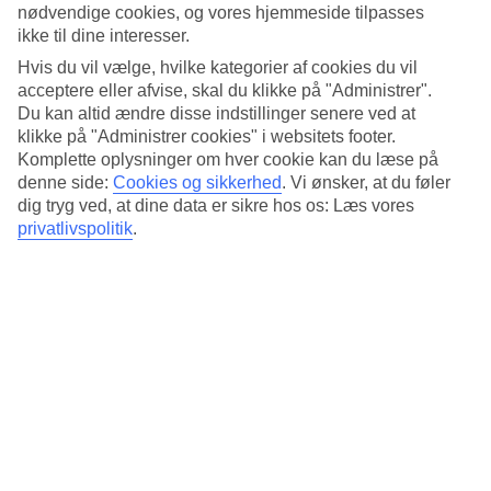
nødvendige cookies, og vores hjemmeside tilpasses
Ja/Ja
Transfertid
ikke til dine interesser.
ca. 50-70 min
Hvis du vil vælge, hvilke kategorier af cookies du vil
acceptere eller afvise, skal du klikke på "Administrer".
Gennemsnitsvejr i Bangkok
Du kan altid ændre disse indstillinger senere ved at
klikke på "Administrer cookies" i websitets footer.
Tidligere
Komplette oplysninger om hver cookie kan du læse på
denne side:
Cookies og sikkerhed
.
Vi ønsker, at du føler
Jan
dig tryg ved, at dine data er sikre hos os: Læs vores
privatlivspolitik
.
32
°
C
Nat:
20
°C
Regnfri dage:
30
Feb
33
°
C
Nat:
22
°C