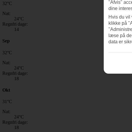
"Afvis" acc
32
°
C
dine intere
Nat:
Hvis du vil
24
°C
klikke på "
Regnfri dage:
14
"Administre
læse på de
Sep
data er sik
32
°
C
Nat:
24
°C
Regnfri dage:
18
Okt
31
°
C
Nat:
24
°C
Regnfri dage:
18