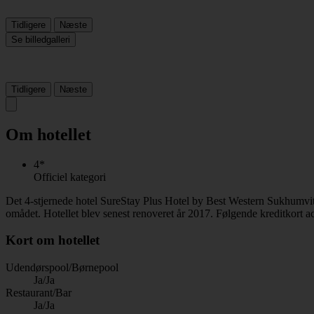
Tidligere
Næste
Se billedgalleri
Tidligere
Næste
Om hotellet
4*
Officiel kategori
Det 4-stjernede hotel SureStay Plus Hotel by Best Western Sukhumvit
omådet. Hotellet blev senest renoveret år 2017. Følgende kreditkort a
Kort om hotellet
Udendørspool/Børnepool
Ja/Ja
Restaurant/Bar
Ja/Ja