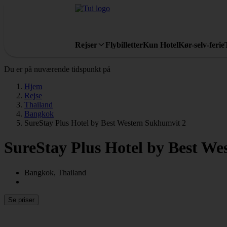
Rejser
Flybilletter
Kun Hotel
Kør-selv-ferie
Du er på nuværende tidspunkt på
Hjem
Rejse
Thailand
Bangkok
SureStay Plus Hotel by Best Western Sukhumvit 2
SureStay Plus Hotel by Best We
Bangkok, Thailand
Se priser