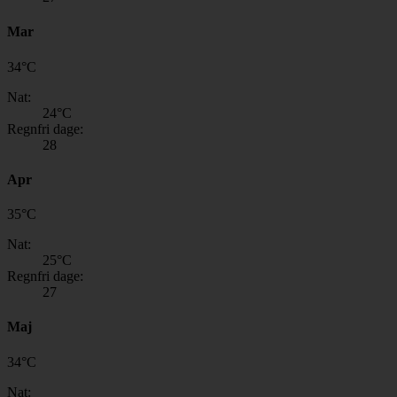
Mar
34
°
C
Nat:
24
°C
Regnfri dage:
28
Apr
35
°
C
Nat:
25
°C
Regnfri dage:
27
Maj
34
°
C
Nat: