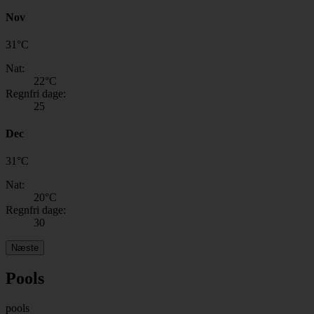
Nov
31
°
C
Nat:
22
°C
Regnfri dage:
25
Dec
31
°
C
Nat:
20
°C
Regnfri dage:
30
Næste
Pools
pools