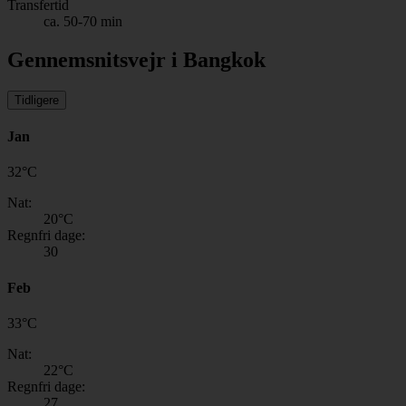
Transfertid
ca. 50-70 min
Gennemsnitsvejr i Bangkok
Tidligere
Jan
32
°
C
Nat:
20
°C
Regnfri dage:
30
Feb
33
°
C
Nat:
22
°C
Regnfri dage:
27