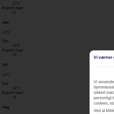
25
°C
Regnfri dage:
21
Jun
33
°
C
Nat:
24
°C
Regnfri dage:
10
Vi værner 
Jul
32
°
C
Vi anvender
Nat:
hjemmeside
24
°C
Regnfri dage:
sikkert (nø
18
personligt 
cookies, st
Aug
Ved at klik