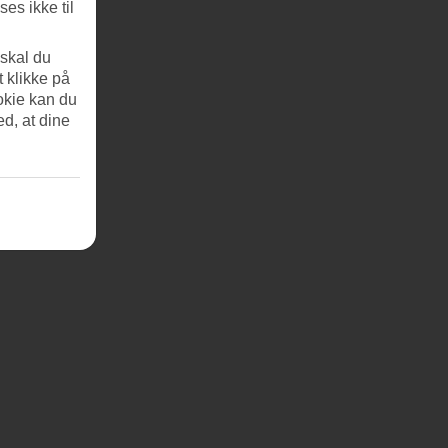
es ikke til
 skal du
t klikke på
okie kan du
ed, at dine