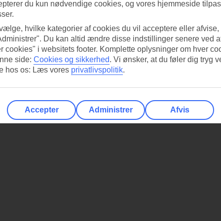
epterer du kun nødvendige cookies, og vores hjemmeside tilpass
sser.
 vælge, hvilke kategorier af cookies du vil acceptere eller afvise,
Administrer". Du kan altid ændre disse indstillinger senere ved a
r cookies" i websitets footer. Komplette oplysninger om hver co
nne side:
Cookies og sikkerhed
.
Vi ønsker, at du føler dig tryg v
re hos os: Læs vores
privatlivspolitik
.
Accepter
Administrer
Afvis