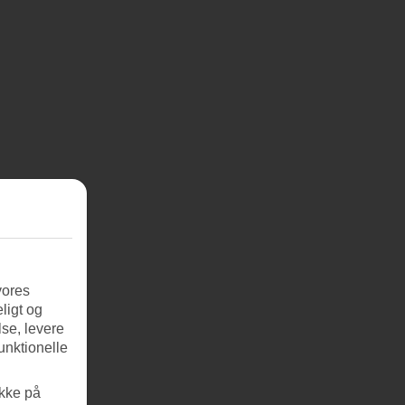
vores
ligt og
se, levere
unktionelle
ikke på