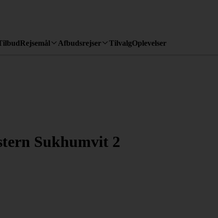
Tilbud
Rejsemål
Afbudsrejser
Tilvalg
Oplevelser
stern Sukhumvit 2