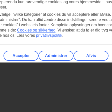
epterer du kun nødvendige cookies, og vores hjemmeside tilpass
sser.
 vælge, hvilke kategorier af cookies du vil acceptere eller afvise,
Administrer". Du kan altid ændre disse indstillinger senere ved a
r cookies" i websitets footer. Komplette oplysninger om hver co
nne side:
Cookies og sikkerhed
.
Vi ønsker, at du føler dig tryg v
re hos os: Læs vores
privatlivspolitik
.
Accepter
Administrer
Afvis