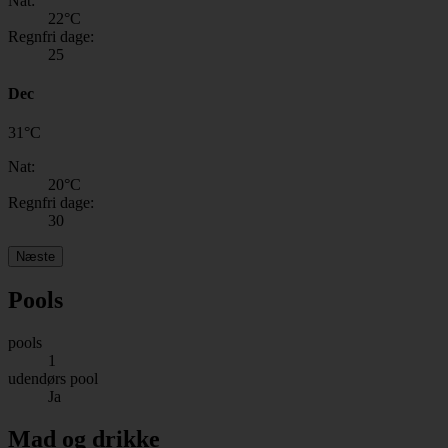
Nat:
22
°C
Regnfri dage:
25
Dec
31
°
C
Nat:
20
°C
Regnfri dage:
30
Næste
Pools
pools
1
udendørs pool
Ja
Mad og drikke