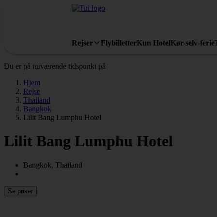
Rejser
Flybilletter
Kun Hotel
Kør-selv-ferie
Du er på nuværende tidspunkt på
Hjem
Rejse
Thailand
Bangkok
Lilit Bang Lumphu Hotel
Lilit Bang Lumphu Hotel
Bangkok, Thailand
Se priser