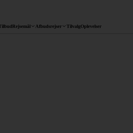
Tilbud
Rejsemål
Afbudsrejser
Tilvalg
Oplevelser