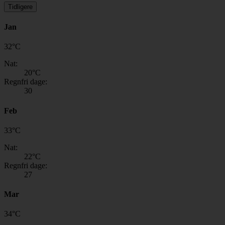
Tidligere
Jan
32
°
C
Nat:
20
°C
Regnfri dage:
30
Feb
33
°
C
Nat:
22
°C
Regnfri dage:
27
Mar
34
°
C