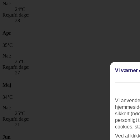
Nat:
24
°C
Regnfri dage:
28
Apr
35
°
C
Nat:
25
°C
Regnfri dage:
Vi værner 
27
Maj
34
°
C
Vi anvender
hjemmeside
Nat:
25
°C
sikkert (nø
Regnfri dage:
personligt 
21
cookies, st
Ved at klik
Jun