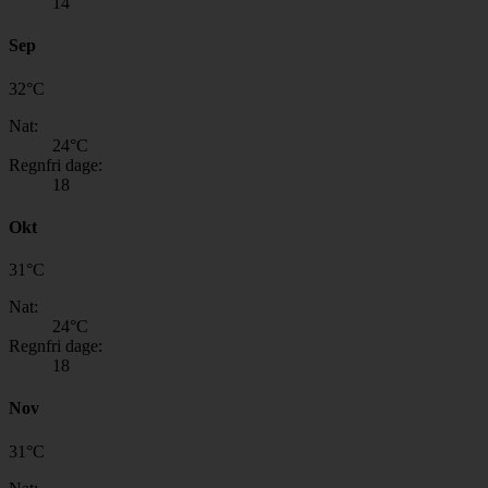
14
Sep
32
°
C
Nat:
24
°C
Regnfri dage:
18
Okt
31
°
C
Nat:
24
°C
Regnfri dage:
18
Nov
31
°
C