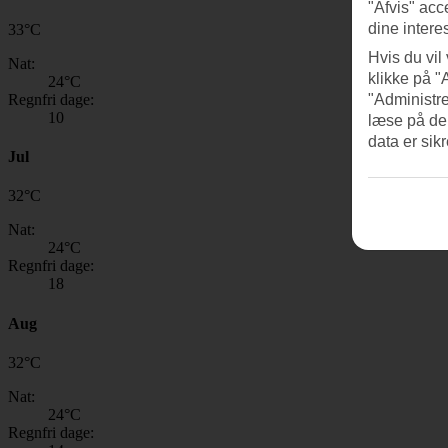
"Afvis" acc
dine intere
33
°
C
Hvis du vil
Nat:
klikke på "
24
°C
Regnfri dage:
"Administre
10
læse på de
data er sik
Jul
32
°
C
Nat:
24
°C
Regnfri dage:
18
Aug
32
°
C
Nat:
24
°C
Regnfri dage: