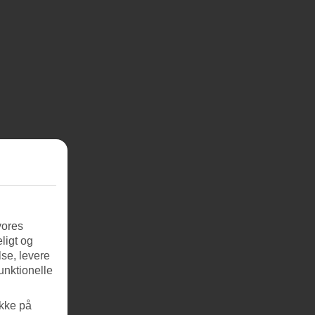
vores
ligt og
se, levere
unktionelle
ikke på