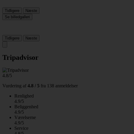
Tidligere
Næste
Se billedgalleri
Tidligere
Næste
Tripadvisor
4.8/5
Vurdering af
4.8 / 5
fra
138 anmeldelser
Renlighed
4.9/5
Beliggenhed
4.9/5
Værelserne
4.9/5
Service
4.8/5