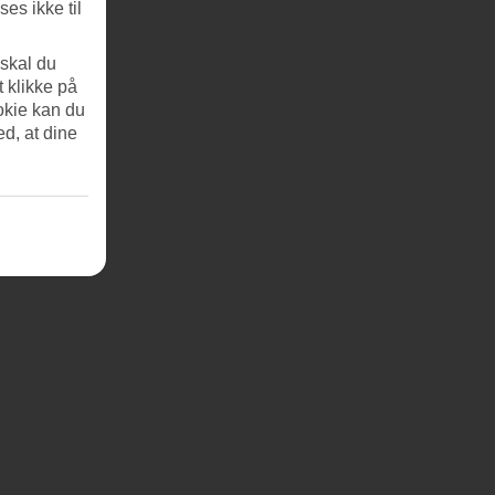
es ikke til
 skal du
t klikke på
okie kan du
ed, at dine