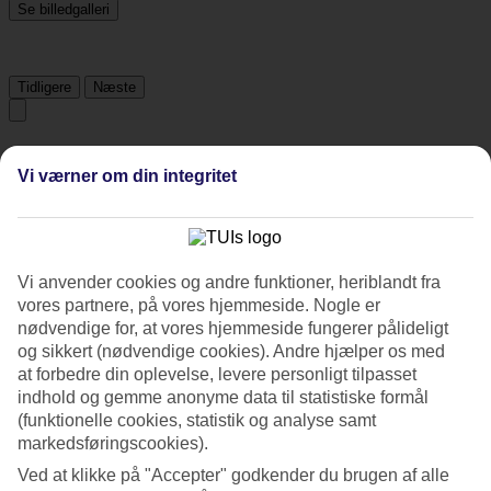
Se billedgalleri
Tidligere
Næste
Tripadvisor
Vi værner om din integritet
4.5/5
Vurdering af
4.5 / 5
fra
1152 anmeldelser
Vi anvender cookies og andre funktioner, heriblandt fra
Renlighed
vores partnere, på vores hjemmeside. Nogle er
4.4/5
nødvendige for, at vores hjemmeside fungerer pålideligt
Beliggenhed
og sikkert (nødvendige cookies). Andre hjælper os med
4.5/5
at forbedre din oplevelse, levere personligt tilpasset
Værelserne
indhold og gemme anonyme data til statistiske formål
4.1/5
Service
(funktionelle cookies, statistik og analyse samt
4.4/5
markedsføringscookies).
Søvnkvalitet
Ved at klikke på "Accepter" godkender du brugen af alle
4.3/5