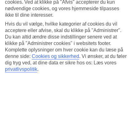
Standard
cookies. Ved at klikke på "Afvis" accepterer du kun
4.5/5
nødvendige cookies, og vores hjemmeside tilpasses
ikke til dine interesser.
Om hotellet
Hvis du vil vælge, hvilke kategorier af cookies du vil
acceptere eller afvise, skal du klikke på "Administrer".
4*
Du kan altid ændre disse indstillinger senere ved at
Officiel kategori
klikke på "Administrer cookies" i websitets footer.
Det 4-stjernede hotel La Petite Salil Sukhumvit 8 i Bangkok er et
Komplette oplysninger om hver cookie kan du læse på
hotel med bar, morgenmadsbuffet og WiFi. hvis børnene er med
denne side:
Cookies og sikkerhed
.
Vi ønsker, at du føler
findes der barnepasning. Der er parkeringsmuligheder i omådet.
dig tryg ved, at dine data er sikre hos os: Læs vores
Hotellet blev senest renoveret år 2012. Følgende kreditkort
privatlivspolitik
.
accepteres på hotellet: American Express, Diners Club, Mastercard
og Visa.
Kort om hotellet
Udendørspool
Ja
Restaurant/Bar
Ja/Ja
Transfertid
ca. 50-70 min