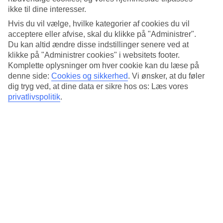
Søvnkvalitet
ikke til dine interesser.
4.4/5
Standard
Hvis du vil vælge, hvilke kategorier af cookies du vil
4.4/5
acceptere eller afvise, skal du klikke på "Administrer".
Du kan altid ændre disse indstillinger senere ved at
Om hotellet
klikke på "Administrer cookies" i websitets footer.
Komplette oplysninger om hver cookie kan du læse på
4*
denne side:
Cookies og sikkerhed
.
Vi ønsker, at du føler
Officiel kategori
dig tryg ved, at dine data er sikre hos os: Læs vores
privatlivspolitik
.
Det 4-stjernede hotel Holiday Inn Express Bangkok Sathorn i
Bangkok er et hotel med bar, morgenmadsbuffet og WiFi. Der er
parkeringsmuligheder i omådet. Hotellet blev senest renoveret år
2014. Følgende kreditkort accepteres på hotellet: American Express,
Mastercard og Visa.
Kort om hotellet
Restaurant/Bar
Ja/Ja
Transfertid
ca. 50-70 min
Gennemsnitsvejr i Bangkok