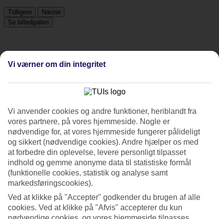
Tidligere
Næste
Se billedgalleri
Tidligere
Næste
Vi værner om din integritet
Tripadvisor
Vi anvender cookies og andre funktioner, heriblandt fra
4.3/5
vores partnere, på vores hjemmeside. Nogle er
nødvendige for, at vores hjemmeside fungerer pålideligt
Vurdering af
4.3 / 5
fra
770 anmeldelser
og sikkert (nødvendige cookies). Andre hjælper os med
Renlighed
at forbedre din oplevelse, levere personligt tilpasset
4.6/5
indhold og gemme anonyme data til statistiske formål
Beliggenhed
(funktionelle cookies, statistik og analyse samt
4.6/5
markedsføringscookies).
Værelserne
4.3/5
Ved at klikke på "Accepter" godkender du brugen af alle
Service
cookies. Ved at klikke på "Afvis" accepterer du kun
4.4/5
nødvendige cookies, og vores hjemmeside tilpasses