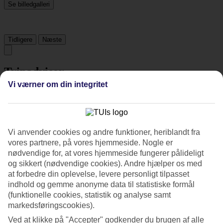
Se billedgalleri
Tidligere
Næste
Tripadvisor
Vi værner om din integritet
3.9/5
Vurdering af
3.9 / 5
fra
19 anmeldelser
Vi anvender cookies og andre funktioner, heriblandt fra
Renlighed
vores partnere, på vores hjemmeside. Nogle er
4.6/5
nødvendige for, at vores hjemmeside fungerer pålideligt
Beliggenhed
3.9/5
og sikkert (nødvendige cookies). Andre hjælper os med
Værelserne
at forbedre din oplevelse, levere personligt tilpasset
4/5
indhold og gemme anonyme data til statistiske formål
Service
(funktionelle cookies, statistik og analyse samt
4/5
markedsføringscookies).
Søvnkvalitet
4.3/5
Ved at klikke på "Accepter" godkender du brugen af alle