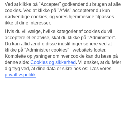
Søvnkvalitet
Ved at klikke på "Accepter" godkender du brugen af alle
2.5/5
cookies. Ved at klikke på "Afvis" accepterer du kun
Standard
nødvendige cookies, og vores hjemmeside tilpasses
2.3/5
ikke til dine interesser.
Om hotellet
Hvis du vil vælge, hvilke kategorier af cookies du vil
acceptere eller afvise, skal du klikke på "Administrer".
4*
Du kan altid ændre disse indstillinger senere ved at
Officiel kategori
klikke på "Administrer cookies" i websitets footer.
Komplette oplysninger om hver cookie kan du læse på
Det 4-stjernede hotel Graceland Bangkok by Grace Hotel i
denne side:
Cookies og sikkerhed
.
Vi ønsker, at du føler
Bangkok er et hotel med bar, morgenmadsbuffet og WiFi. På
hotellet kan du nyde massage. hvis børnene er med findes der
dig tryg ved, at dine data er sikre hos os: Læs vores
barnepasning. Der er parkeringsmuligheder i omådet. Følgende
privatlivspolitik
.
kreditkort accepteres på hotellet: Mastercard og Visa.
Kort om hotellet
Udendørspool
Ja
Restaurant/Bar
Ja/Ja
Transfertid
ca. 50-70 min