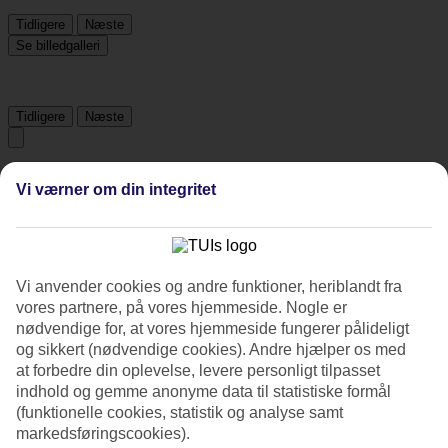
Tidligere
Næste
Se billedgalleri
Tidligere
Næste
Tripadvisor
Vi værner om din integritet
3.8/5
Vurdering af
3.8 / 5
fra
8 anmeldelser
Vi anvender cookies og andre funktioner, heriblandt fra
vores partnere, på vores hjemmeside. Nogle er
Renlighed
3.5/5
nødvendige for, at vores hjemmeside fungerer pålideligt
Beliggenhed
og sikkert (nødvendige cookies). Andre hjælper os med
3.5/5
at forbedre din oplevelse, levere personligt tilpasset
Værelserne
indhold og gemme anonyme data til statistiske formål
3.3/5
(funktionelle cookies, statistik og analyse samt
Service
markedsføringscookies).
2.3/5