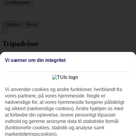
Se billedgalleri
Tidligere
Næste
Tripadvisor
Vi værner om din integritet
4.1/5
Vurdering af
4.1 / 5
fra
1354 anmeldelser
Renlighed
4.2/5
Vi anvender cookies og andre funktioner, heriblandt fra
Beliggenhed
vores partnere, på vores hjemmeside. Nogle er
4.2/5
nødvendige for, at vores hjemmeside fungerer pålideligt
Værelserne
og sikkert (nødvendige cookies). Andre hjælper os med
4/5
at forbedre din oplevelse, levere personligt tilpasset
Service
4.2/5
indhold og gemme anonyme data til statistiske formål
Søvnkvalitet
(funktionelle cookies, statistik og analyse samt
4.2/5
markedsføringscookies).