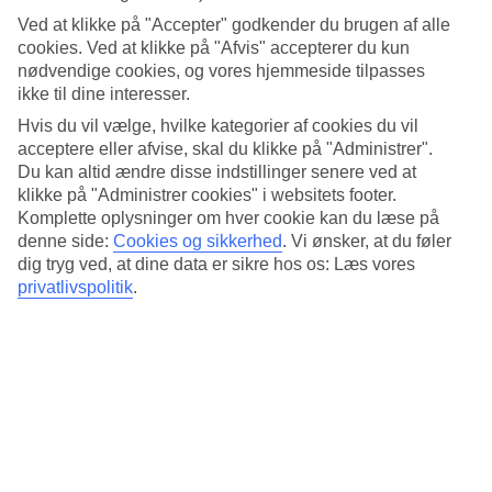
Standard
4.1/5
Ved at klikke på "Accepter" godkender du brugen af alle
cookies. Ved at klikke på "Afvis" accepterer du kun
Om hotellet
nødvendige cookies, og vores hjemmeside tilpasses
ikke til dine interesser.
4*
Hvis du vil vælge, hvilke kategorier af cookies du vil
Officiel kategori
acceptere eller afvise, skal du klikke på "Administrer".
Du kan altid ændre disse indstillinger senere ved at
Det 4-stjernede hotel FuramaXclusive Sathorn i Bangkok er et hotel
med bar, morgenmadsbuffet og WiFi. På hotellet kan du nyde Både
klikke på "Administrer cookies" i websitets footer.
massage og sauna. hvis børnene er med findes der barnepasning.
Komplette oplysninger om hver cookie kan du læse på
Der er parkeringsmuligheder i omådet. Følgende kreditkort
denne side:
Cookies og sikkerhed
.
Vi ønsker, at du føler
accepteres på hotellet: American Express, Diners Club, Mastercard
dig tryg ved, at dine data er sikre hos os: Læs vores
og Visa.
privatlivspolitik
.
Kort om hotellet
Udendørspool
Ja
Restaurant/Bar
Ja/Ja
Transfertid
ca. 50-70 min