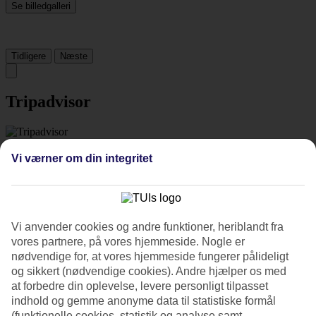
Se billedgalleri
Tidligere
Næste
Tripadvisor
4.7/5
Vi værner om din integritet
Vurdering af
4.7 / 5
fra
10791 anmeldelser
Renlighed
4.8/5
Beliggenhed
Vi anvender cookies og andre funktioner, heriblandt fra
4.6/5
vores partnere, på vores hjemmeside. Nogle er
Værelserne
4.7/5
nødvendige for, at vores hjemmeside fungerer pålideligt
Service
og sikkert (nødvendige cookies). Andre hjælper os med
4.7/5
at forbedre din oplevelse, levere personligt tilpasset
Søvnkvalitet
indhold og gemme anonyme data til statistiske formål
4.8/5
(funktionelle cookies, statistik og analyse samt