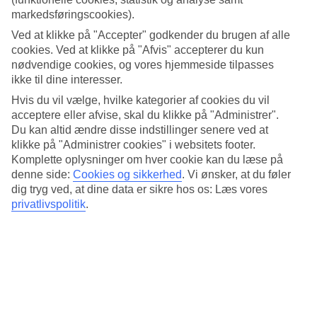
Standard
markedsføringscookies).
4.6/5
Ved at klikke på "Accepter" godkender du brugen af alle
Om hotellet
cookies. Ved at klikke på "Afvis" accepterer du kun
nødvendige cookies, og vores hjemmeside tilpasses
5*
ikke til dine interesser.
Officiel kategori
Hvis du vil vælge, hvilke kategorier af cookies du vil
Det 5-stjernede hotel Eastin Grand Hotel Sathorn i Bangkok er et
acceptere eller afvise, skal du klikke på "Administrer".
hotel med bar, morgenmadsbuffet og WiFi. På hotellet kan du nyde
Du kan altid ændre disse indstillinger senere ved at
Både massage og sauna. hvis børnene er med findes der
klikke på "Administrer cookies" i websitets footer.
barnepasning, børneklub/miniklub, børnepool og legeplads. Der er
Komplette oplysninger om hver cookie kan du læse på
parkeringsmuligheder i omådet. Følgende kreditkort accepteres på
denne side:
Cookies og sikkerhed
.
Vi ønsker, at du føler
hotellet: American Express, Diners Club, Mastercard og Visa.
dig tryg ved, at dine data er sikre hos os: Læs vores
Kort om hotellet
privatlivspolitik
.
Til strand/badning
40,8 km
Udendørspool/Børnepool
Ja/Ja
Restaurant/Bar
Ja/Ja
Transfertid