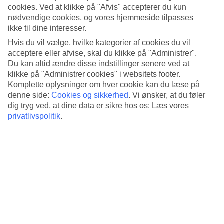
Standard
cookies. Ved at klikke på "Afvis" accepterer du kun
4.2/5
nødvendige cookies, og vores hjemmeside tilpasses
ikke til dine interesser.
Om hotellet
Hvis du vil vælge, hvilke kategorier af cookies du vil
acceptere eller afvise, skal du klikke på "Administrer".
5*
Officiel kategori
Du kan altid ændre disse indstillinger senere ved at
klikke på "Administrer cookies" i websitets footer.
Det 5-stjernede hotel Avani Ratchada Bangkok i Bangkok er et
Komplette oplysninger om hver cookie kan du læse på
hotel med bar, morgenmadsbuffet og WiFi. På hotellet kan du nyde
denne side:
Cookies og sikkerhed
.
Vi ønsker, at du føler
Både massage og sauna. hvis børnene er med findes der børnepool.
dig tryg ved, at dine data er sikre hos os: Læs vores
Der er parkeringsmuligheder i omådet. Hotellet blev senest
renoveret år 2019. Følgende kreditkort accepteres på hotellet:
privatlivspolitik
.
American Express, Diners Club, Mastercard og Visa.
Kort om hotellet
Udendørspool/Børnepool
Ja/Ja
Restaurant/Bar
Ja/Ja
Transfertid
ca. 50-70 min