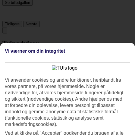
Se billedgalleri
Tidligere
Næste
Tripadvisor
Vi værner om din integritet
4.4/5
Vurdering af
4.4 / 5
fra
2213 anmeldelser
Vi anvender cookies og andre funktioner, heriblandt fra
Renlighed
vores partnere, på vores hjemmeside. Nogle er
4.3/5
nødvendige for, at vores hjemmeside fungerer pålideligt
Beliggenhed
4.5/5
og sikkert (nødvendige cookies). Andre hjælper os med
Værelserne
at forbedre din oplevelse, levere personligt tilpasset
4.2/5
indhold og gemme anonyme data til statistiske formål
Service
(funktionelle cookies, statistik og analyse samt
4.4/5
markedsføringscookies).
Søvnkvalitet
4.3/5
Ved at klikke på "Accepter" godkender du brugen af alle