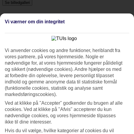
Se billedgalleri
Vi værner om din integritet
Tidligere
Næste
Om hotellet
Vi anvender cookies og andre funktioner, heriblandt fra
4*
vores partnere, på vores hjemmeside. Nogle er
Officiel kategori
nødvendige for, at vores hjemmeside fungerer pålideligt
og sikkert (nødvendige cookies). Andre hjælper os med
Det 4-stjernede hotel Aspira G Sukhumvit 33 i Bangkok er et hotel
at forbedre din oplevelse, levere personligt tilpasset
med WiFi. Der er parkeringsmuligheder i omådet. Følgende
indhold og gemme anonyme data til statistiske formål
kreditkort accepteres på hotellet: Mastercard og Visa.
(funktionelle cookies, statistik og analyse samt
Kort om hotellet
markedsføringscookies).
Ved at klikke på "Accepter" godkender du brugen af alle
Transfertid
cookies. Ved at klikke på "Afvis" accepterer du kun
ca. 50-70 min
nødvendige cookies, og vores hjemmeside tilpasses
Gennemsnitsvejr i Bangkok
ikke til dine interesser.
Hvis du vil vælge, hvilke kategorier af cookies du vil