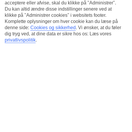
Tidligere
acceptere eller afvise, skal du klikke på "Administrer".
Du kan altid ændre disse indstillinger senere ved at
Jan
klikke på "Administrer cookies" i websitets footer.
Komplette oplysninger om hver cookie kan du læse på
32
°
C
denne side:
Cookies og sikkerhed
.
Vi ønsker, at du føler
dig tryg ved, at dine data er sikre hos os: Læs vores
Nat:
privatlivspolitik
.
20
°C
Regnfri dage:
30
Feb
33
°
C
Nat:
22
°C
Regnfri dage:
27
Mar
34
°
C