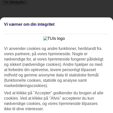
Se billedgalleri
Tidligere
Næste
Vi værner om din integritet
Tripadvisor
Vi anvender cookies og andre funktioner, heriblandt fra
4.1/5
vores partnere, på vores hjemmeside. Nogle er
nødvendige for, at vores hjemmeside fungerer pålideligt
Vurdering af
4.1 / 5
fra
47 anmeldelser
og sikkert (nødvendige cookies). Andre hjælper os med
Renlighed
at forbedre din oplevelse, levere personligt tilpasset
4.7/5
indhold og gemme anonyme data til statistiske formål
Beliggenhed
(funktionelle cookies, statistik og analyse samt
4/5
markedsføringscookies).
Værelserne
4.3/5
Ved at klikke på "Accepter" godkender du brugen af alle
Service
cookies. Ved at klikke på "Afvis" accepterer du kun
4.4/5
nødvendige cookies, og vores hjemmeside tilpasses
Søvnkvalitet
ikke til dine interesser.
3.9/5