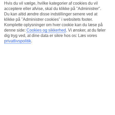
Standard
Hvis du vil vælge, hvilke kategorier af cookies du vil
4.5/5
acceptere eller afvise, skal du klikke på "Administrer".
Du kan altid ændre disse indstillinger senere ved at
Om hotellet
klikke på "Administrer cookies" i websitets footer.
Komplette oplysninger om hver cookie kan du læse på
4*
denne side:
Cookies og sikkerhed
.
Vi ønsker, at du føler
Officiel kategori
dig tryg ved, at dine data er sikre hos os: Læs vores
Det 4-stjernede hotel 130 Hotel & Residence i Bangkok er et hotel
privatlivspolitik
.
med bar, morgenmadsbuffet og WiFi. Der er parkeringsmuligheder i
omådet. Hotellet blev senest renoveret år 2010. Følgende kreditkort
accepteres på hotellet: Mastercard og Visa.
Kort om hotellet
Restaurant/Bar
Ja/Ja
Transfertid
ca. 50-70 min
Gennemsnitsvejr i Bangkok
Tidligere