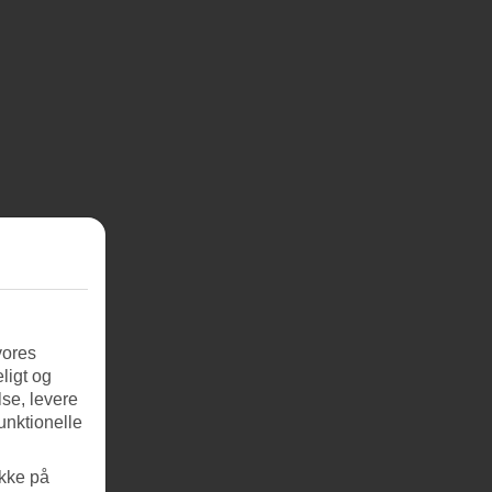
vores
ligt og
se, levere
unktionelle
ikke på