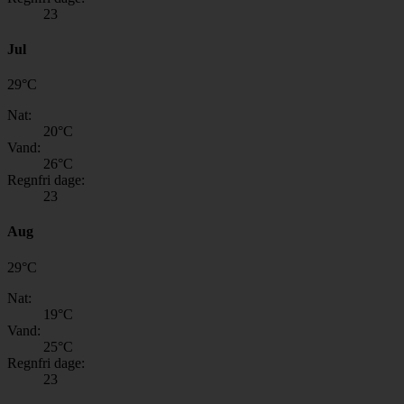
23
Jul
29
°
C
Nat:
20
°C
Vand:
26
°C
Regnfri dage:
23
Aug
29
°
C
Nat:
19
°C
Vand:
25
°C
Regnfri dage:
23