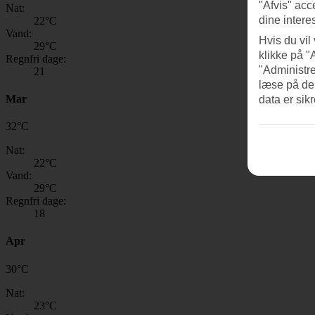
"Afvis" acc
Nat:
dine intere
22
°C
Vand:
Hvis du vil
29
°C
klikke på "
Regnfri dage:
"Administre
21
læse på de
Mar
data er sik
32
°
C
Nat:
22
°C
Vand:
29
°C
Regnfri dage:
18
Apr
30
°
C
Nat:
23
°C