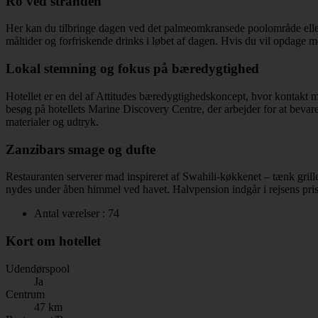
Ro ved stranden
Her kan du tilbringe dagen ved det palmeomkransede poolområde eller ta
måltider og forfriskende drinks i løbet af dagen. Hvis du vil opdage m
Lokal stemning og fokus på bæredygtighed
Hotellet er en del af Attitudes bæredygtighedskoncept, hvor kontakt m
besøg på hotellets Marine Discovery Centre, der arbejder for at bevare 
materialer og udtryk.
Zanzibars smage og dufte
Restauranten serverer mad inspireret af Swahili-køkkenet – tænk grille
nydes under åben himmel ved havet. Halvpension indgår i rejsens pris
Antal værelser : 74
Kort om hotellet
Udendørspool
Ja
Centrum
47 km