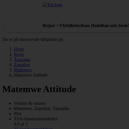
Rejser
Flybilletter
Kun Hotel
Kør-selv-ferie
Du er på nuværende tidspunkt på
Hjem
Rejse
Tanzania
Zanzibar
Matemwe
Matemwe Attitude
Matemwe Attitude
Voksne & venner
Matemwe, Zanzibar, Tanzania
Plus
TUIs kundeanmeldelser:
4.6 af 5