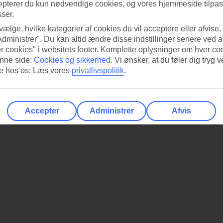
epterer du kun nødvendige cookies, og vores hjemmeside tilpass
sser.
 vælge, hvilke kategorier af cookies du vil acceptere eller afvise,
Administrer". Du kan altid ændre disse indstillinger senere ved a
r cookies" i websitets footer. Komplette oplysninger om hver co
nne side:
Cookies og sikkerhed
.
Vi ønsker, at du føler dig tryg v
re hos os: Læs vores
privatlivspolitik
.
Accepter
Administrer
Afvis