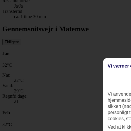
Restaurant/Bar
Ja/Ja
Transfertid
ca. 1 time 30 min
Gennemsnitsvejr i Matemwe
Tidligere
Jan
32
°
C
Vi værner 
Nat:
22
°C
Vand:
29
°C
Vi anvender
Regnfri dage:
hjemmeside
21
sikkert (nø
personligt 
Feb
cookies, st
32
°
C
Ved at klik