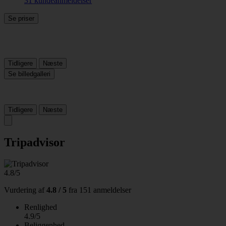
31 kundeanmeldelser
Se priser
Tidligere
Næste
Se billedgalleri
Tidligere
Næste
Tripadvisor
4.8/5
Vurdering af
4.8 / 5
fra
151 anmeldelser
Renlighed
4.9/5
Beliggenhed