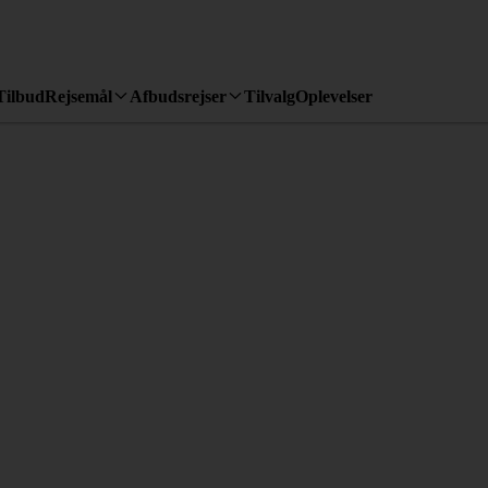
Tilbud
Rejsemål
Afbudsrejser
Tilvalg
Oplevelser