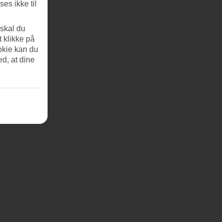
es ikke til
 skal du
t klikke på
okie kan du
ed, at dine