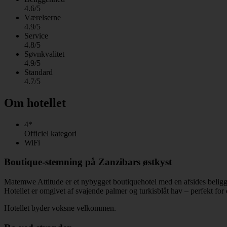
4.6/5
Værelserne
4.9/5
Service
4.8/5
Søvnkvalitet
4.9/5
Standard
4.7/5
Om hotellet
4*
Officiel kategori
WiFi
Boutique-stemning på Zanzibars østkyst
Matemwe Attitude er et nybygget boutiquehotel med en afsides beligge
Hotellet er omgivet af svajende palmer og turkisblåt hav – perfekt for
Hotellet byder voksne velkommen.