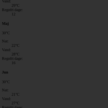
Vand:
29
°C
Regnfri dage:
12
Maj
30
°
C
Nat:
22
°C
Vand:
28
°C
Regnfri dage:
16
Jun
30
°
C
Nat:
21
°C
Vand:
27
°C
Regnfri dage: