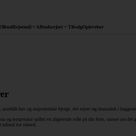
Tilbud
Rejsemål
Afbudsrejser
Tilvalg
Oplevelser
er
ima og temperatur spiller en afgørende rolle på din ferie, uanset om det 
et måned for måned.