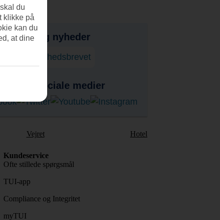
 skal du
t klikke på
okie kan du
bud, tips og nyheder
ed, at dine
onner på nyhedsbrevet
s på de sociale medier
Vejret
Hotel
Kundeservice
Ofte stillede spørgsmål
TUI-app
Compliance og Integritet
myTUI