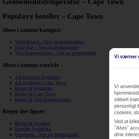
Gennemsnitstemperatur – Cape Town
Populære hoteller – Cape Town
Mere i samme kategori
Stellenbosch - Vejr og temperaturer
False Bay - Vejr og temperaturer
Vest-Kapprovinsen - Vejr og temperaturer
Vi værner 
Mere i samme område
All Inclusive Sydafrika
All Inclusive i Cape Town
Vi anvender
Rejser til Sydafrika
hjemmeside
Rejser til Cape Town
Rejser til Vest-Kapprovinsen
sikkert (nø
personligt 
Rejser der ligner
cookies, st
Ved at klik
Rejser til Egypten
"Afvis" acc
Hoteller Sydafrika
dine intere
Hurghada - Vejr og temperaturer