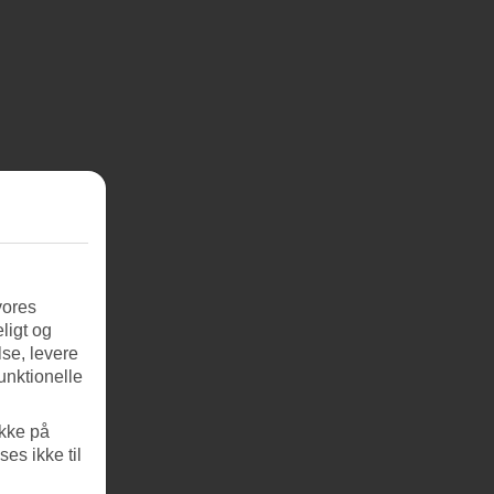
vores
ligt og
se, levere
unktionelle
ikke på
es ikke til