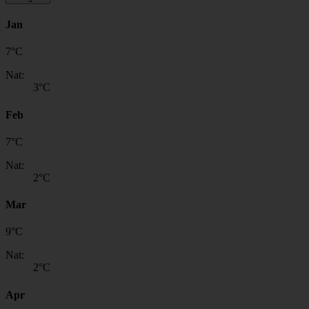
Jan
7
°
C
Nat:
3
°C
Feb
7
°
C
Nat:
2
°C
Mar
9
°
C
Nat:
2
°C
Apr