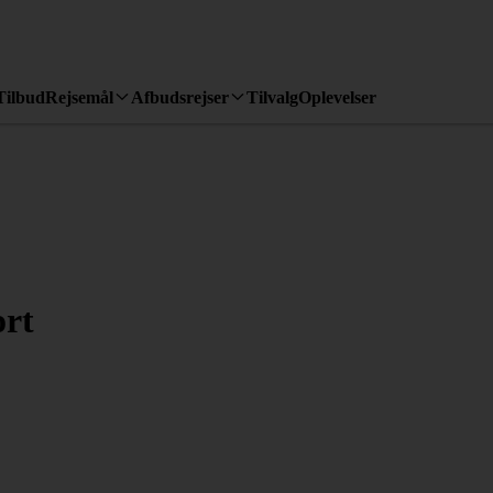
Tilbud
Rejsemål
Afbudsrejser
Tilvalg
Oplevelser
ort