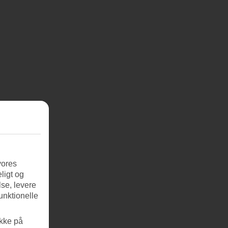
vores
ligt og
se, levere
unktionelle
ikke på