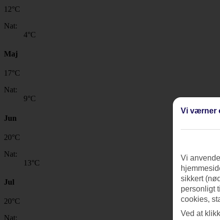
12
°
C
Nat:
4
°C
Maj
17
°
C
Nat:
9
°C
Vi værner 
Jun
20
°
C
Nat:
Vi anvender
13
°C
hjemmeside
sikkert (nø
Jul
personligt 
cookies, st
20
°
C
Ved at klik
Nat: