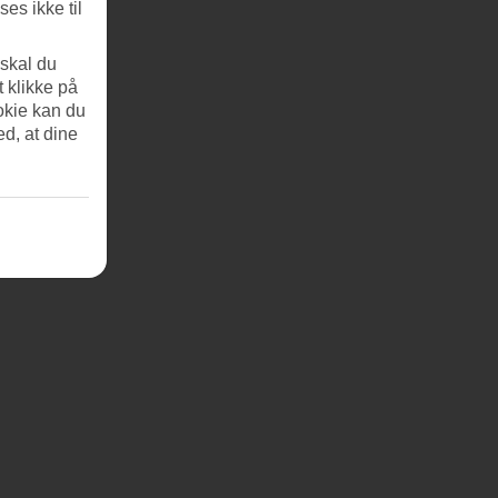
es ikke til
 skal du
t klikke på
okie kan du
ed, at dine