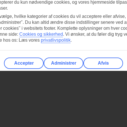
epterer du kun nødvendige cookies, og vores hjemmeside tilpass
sser.
 vælge, hvilke kategorier af cookies du vil acceptere eller afvise,
Administrer". Du kan altid ændre disse indstillinger senere ved a
r cookies" i websitets footer. Komplette oplysninger om hver co
nne side:
Cookies og sikkerhed
.
Vi ønsker, at du føler dig tryg v
re hos os: Læs vores
privatlivspolitik
.
Accepter
Administrer
Afvis