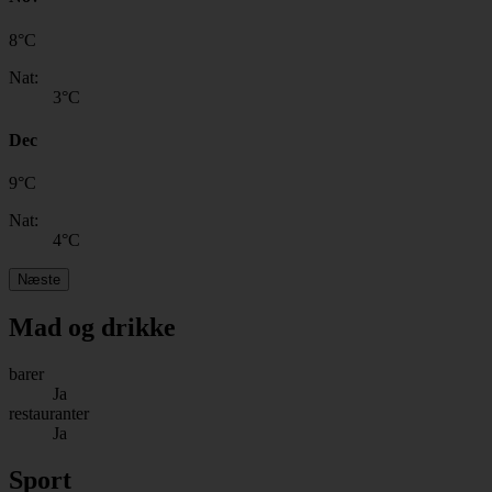
8
°
C
Nat:
3
°C
Dec
9
°
C
Nat:
4
°C
Næste
Mad og drikke
barer
Ja
restauranter
Ja
Sport