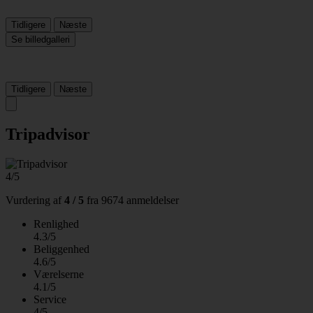
Tidligere
Næste
Se billedgalleri
Tidligere
Næste
Tripadvisor
4/5
Vurdering af
4 / 5
fra
9674 anmeldelser
Renlighed
4.3/5
Beliggenhed
4.6/5
Værelserne
4.1/5
Service
4/5