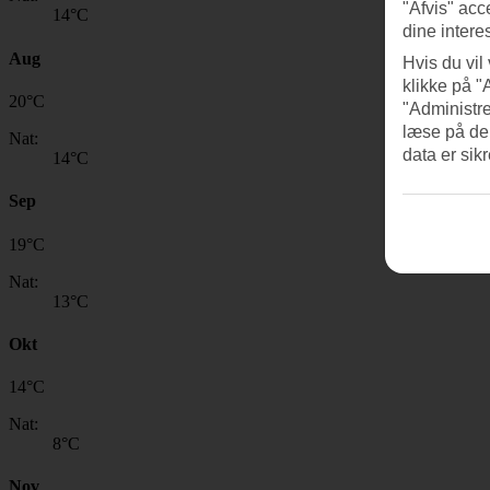
"Afvis" acc
14
°C
dine intere
Aug
Hvis du vil
klikke på "
20
°
C
"Administre
læse på de
Nat:
data er sik
14
°C
Sep
19
°
C
Nat:
13
°C
Okt
14
°
C
Nat:
8
°C
Nov