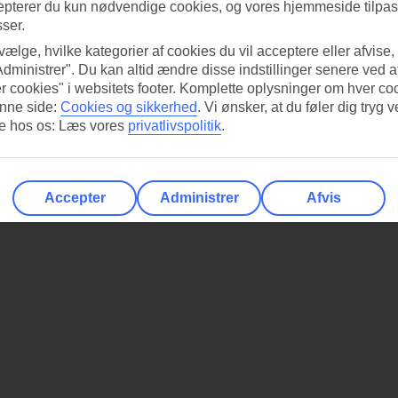
epterer du kun nødvendige cookies, og vores hjemmeside tilpass
sser.
 vælge, hvilke kategorier af cookies du vil acceptere eller afvise,
Administrer". Du kan altid ændre disse indstillinger senere ved a
r cookies" i websitets footer. Komplette oplysninger om hver co
nne side:
Cookies og sikkerhed
.
Vi ønsker, at du føler dig tryg v
re hos os: Læs vores
privatlivspolitik
.
Accepter
Administrer
Afvis