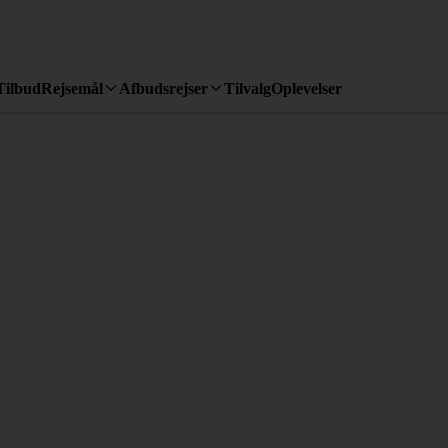
Tilbud
Rejsemål
Afbudsrejser
Tilvalg
Oplevelser