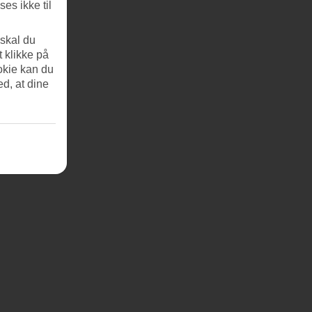
es ikke til
 skal du
t klikke på
okie kan du
ed, at dine