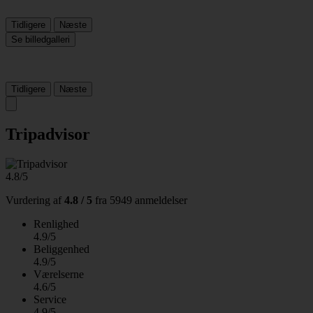
Tidligere
Næste
Se billedgalleri
Tidligere
Næste
Tripadvisor
4.8/5
Vurdering af
4.8 / 5
fra
5949 anmeldelser
Renlighed
4.9/5
Beliggenhed
4.9/5
Værelserne
4.6/5
Service
4.9/5