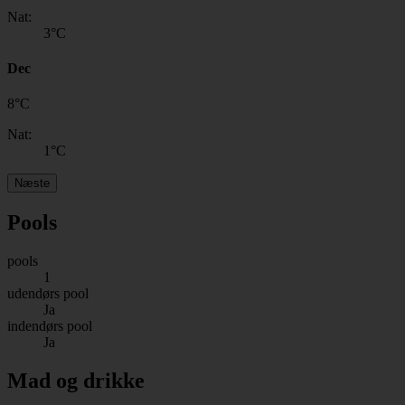
Nat:
3
°C
Dec
8
°
C
Nat:
1
°C
Næste
Pools
pools
1
udendørs pool
Ja
indendørs pool
Ja
Mad og drikke