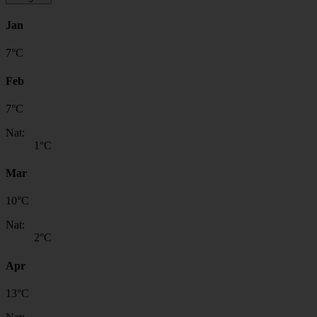
Jan
7
°
C
Feb
7
°
C
Nat:
1
°C
Mar
10
°
C
Nat:
2
°C
Apr
13
°
C