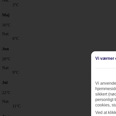
Nat:
3
°C
Maj
16
°
C
Nat:
6
°C
Jun
Vi værner 
20
°
C
Nat:
9
°C
Jul
Vi anvender
hjemmeside
22
°
C
sikkert (nø
personligt 
Nat:
cookies, st
11
°C
Ved at klik