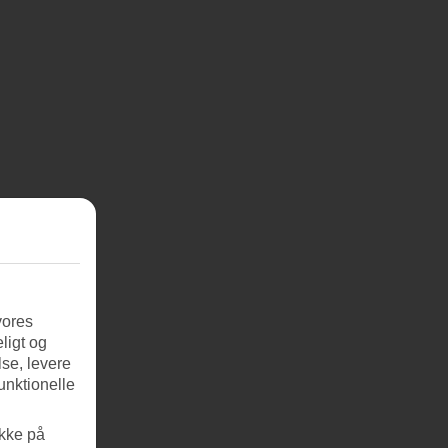
vores
ligt og
se, levere
unktionelle
ikke på