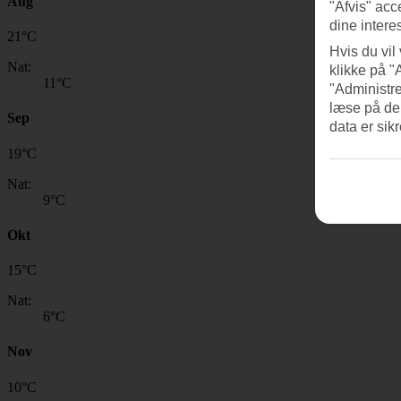
Aug
"Afvis" acc
dine intere
21
°
C
Hvis du vil
Nat:
klikke på "
11
°C
"Administre
læse på de
Sep
data er sik
19
°
C
Nat:
9
°C
Okt
15
°
C
Nat:
6
°C
Nov
10
°
C