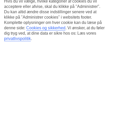
Standard
Hvis du vil vælge, hvilke kategorier af cookies du vil
4.3/5
acceptere eller afvise, skal du klikke på "Administrer".
Du kan altid ændre disse indstillinger senere ved at
Om hotellet
klikke på "Administrer cookies" i websitets footer.
Komplette oplysninger om hver cookie kan du læse på
4*
denne side:
Cookies og sikkerhed
.
Vi ønsker, at du føler
Officiel kategori
dig tryg ved, at dine data er sikre hos os: Læs vores
privatlivspolitik
.
Det 4-stjernede hotel Strand Palace Hotel i City of Westminster er et
hotel med bar, morgenmadsbuffet og WiFi. Der er
parkeringsmuligheder i omådet. Følgende kreditkort accepteres på
hotellet: American Express, Diners Club, Mastercard og Visa.
Kort om hotellet
Restaurant/Bar
Ja/Ja
Gennemsnitsvejr i London
Tidligere
Jan