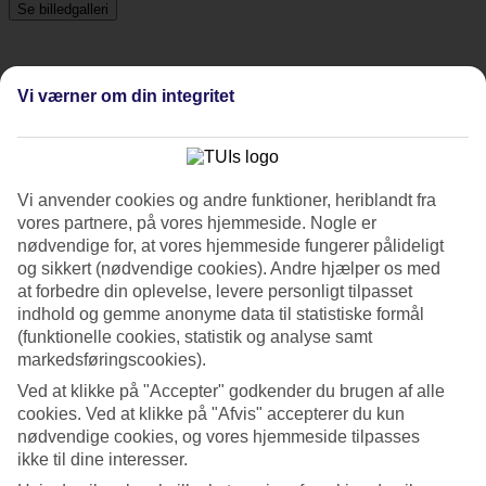
Se billedgalleri
Tidligere
Næste
Vi værner om din integritet
Tripadvisor
Vi anvender cookies og andre funktioner, heriblandt fra
4.6/5
vores partnere, på vores hjemmeside. Nogle er
nødvendige for, at vores hjemmeside fungerer pålideligt
Vurdering af
4.6 / 5
fra
5002 anmeldelser
og sikkert (nødvendige cookies). Andre hjælper os med
at forbedre din oplevelse, levere personligt tilpasset
Renlighed
indhold og gemme anonyme data til statistiske formål
4.7/5
Beliggenhed
(funktionelle cookies, statistik og analyse samt
4.9/5
markedsføringscookies).
Værelserne
Ved at klikke på "Accepter" godkender du brugen af alle
4.3/5
Service
cookies. Ved at klikke på "Afvis" accepterer du kun
4.6/5
nødvendige cookies, og vores hjemmeside tilpasses
Søvnkvalitet
ikke til dine interesser.
4.5/5