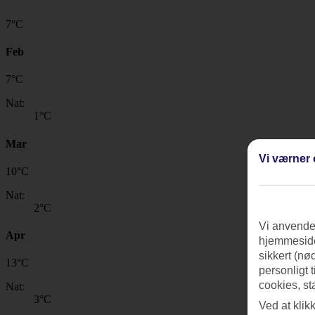
7
°
C
Feb
7
°
C
Nat:
1
°C
Mar
Vi værner 
10
°
C
Nat:
2
°C
Vi anvender
Apr
hjemmeside
sikkert (nø
13
°
C
personligt 
cookies, st
Nat:
3
°C
Ved at klik