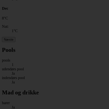
Dec
8
°
C
Nat:
1
°C
Næste
Pools
pools
1
udendørs pool
Ja
indendørs pool
Ja
Mad og drikke
barer
Ja