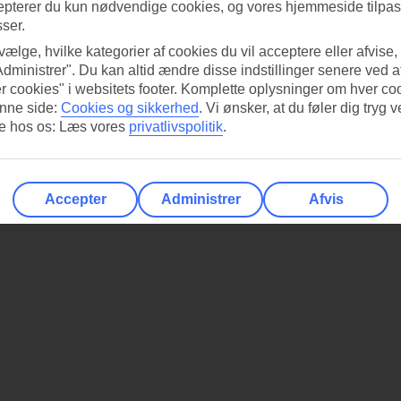
epterer du kun nødvendige cookies, og vores hjemmeside tilpass
sser.
 vælge, hvilke kategorier af cookies du vil acceptere eller afvise,
Administrer". Du kan altid ændre disse indstillinger senere ved a
r cookies" i websitets footer. Komplette oplysninger om hver co
nne side:
Cookies og sikkerhed
.
Vi ønsker, at du føler dig tryg v
re hos os: Læs vores
privatlivspolitik
.
Accepter
Administrer
Afvis