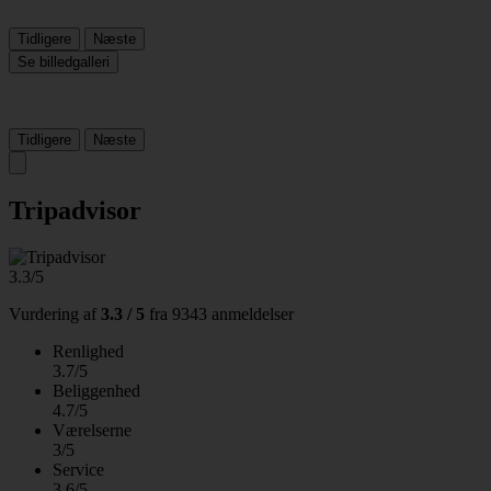
Tidligere
Næste
Se billedgalleri
Tidligere
Næste
Tripadvisor
3.3/5
Vurdering af
3.3 / 5
fra
9343 anmeldelser
Renlighed
3.7/5
Beliggenhed
4.7/5
Værelserne
3/5
Service
3.6/5