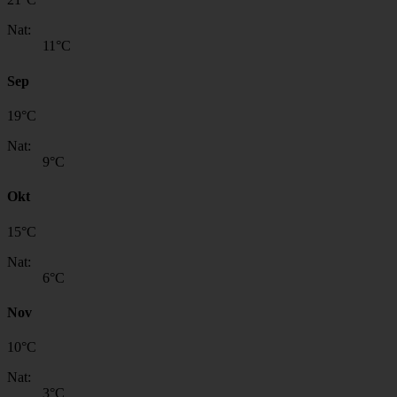
Nat:
11
°C
Sep
19
°
C
Nat:
9
°C
Okt
15
°
C
Nat:
6
°C
Nov
10
°
C
Nat:
3
°C