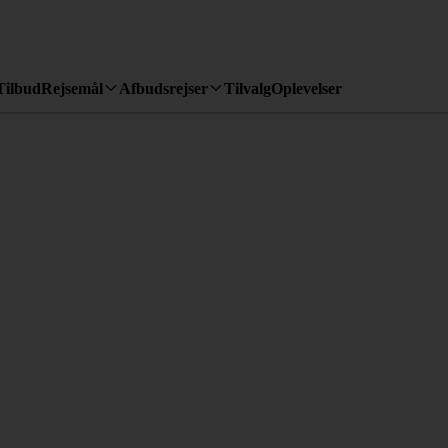
Tilbud
Rejsemål
Afbudsrejser
Tilvalg
Oplevelser