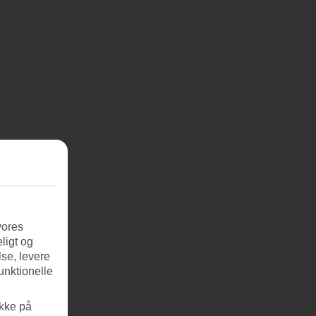
vores
ligt og
se, levere
unktionelle
ikke på