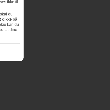
es ikke til
 skal du
t klikke på
okie kan du
ed, at dine