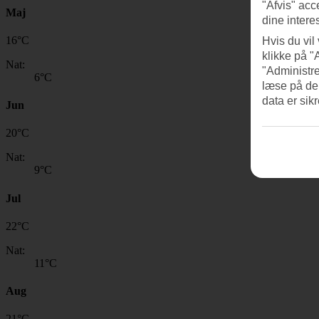
"Afvis" acc
Maj
dine intere
16
°
C
Hvis du vil
klikke på "
Nat:
"Administre
6
°C
læse på de
data er sik
Jun
20
°
C
Nat:
9
°C
Jul
22
°
C
Nat:
11
°C
Aug
21
°
C