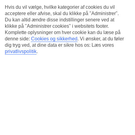
Standard
3.8/5
Hvis du vil vælge, hvilke kategorier af cookies du vil
acceptere eller afvise, skal du klikke på "Administrer".
Om hotellet
Du kan altid ændre disse indstillinger senere ved at
klikke på "Administrer cookies" i websitets footer.
3*
Komplette oplysninger om hver cookie kan du læse på
Officiel kategori
denne side:
Cookies og sikkerhed
.
Vi ønsker, at du føler
dig tryg ved, at dine data er sikre hos os: Læs vores
I hjertet af Bloomsbury
privatlivspolitik
.
Hotel President har en central beliggenhed nær Russel Square og
The British Museum i London. På hotellet er der en restaurant med
en varierende menu og en afslappende bar i art déco-stil. I kort
gåafstand fra hotellet ligger Hyde Park og byens store udvalg af
shopping, restauranter, pubber og forlystelser.
Nærmeste undergrundsstation: Russel Square.
På hotellet er der:
24-timers reception
Restaurant
Bar
Vaskeservice