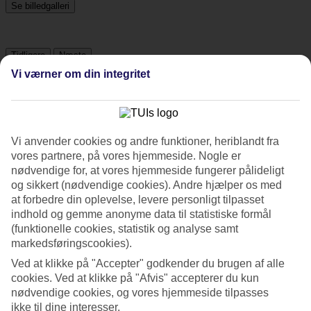
Se billedgalleri
Tidligere
Næste
Vi værner om din integritet
Tripadvisor
Vi anvender cookies og andre funktioner, heriblandt fra
3.7/5
vores partnere, på vores hjemmeside. Nogle er
Vurdering af
3.7 / 5
fra
6445 anmeldelser
nødvendige for, at vores hjemmeside fungerer pålideligt
og sikkert (nødvendige cookies). Andre hjælper os med
Renlighed
at forbedre din oplevelse, levere personligt tilpasset
3.9/5
Beliggenhed
indhold og gemme anonyme data til statistiske formål
4.6/5
(funktionelle cookies, statistik og analyse samt
Værelserne
markedsføringscookies).
3.5/5
Ved at klikke på "Accepter" godkender du brugen af alle
Service
3.8/5
cookies. Ved at klikke på "Afvis" accepterer du kun
Søvnkvalitet
nødvendige cookies, og vores hjemmeside tilpasses
3.7/5
ikke til dine interesser.