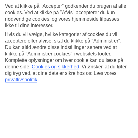
Søvnkvalitet
Ved at klikke på "Accepter" godkender du brugen af alle
4.1/5
cookies. Ved at klikke på "Afvis" accepterer du kun
Standard
3.9/5
nødvendige cookies, og vores hjemmeside tilpasses
ikke til dine interesser.
Om hotellet
Hvis du vil vælge, hvilke kategorier af cookies du vil
acceptere eller afvise, skal du klikke på "Administrer".
4*
Du kan altid ændre disse indstillinger senere ved at
Officiel kategori
klikke på "Administrer cookies" i websitets footer.
Komplette oplysninger om hver cookie kan du læse på
Moderne lejligheder i begyndelsen af Oxford Street
denne side:
Cookies og sikkerhed
.
Vi ønsker, at du føler
dig tryg ved, at dine data er sikre hos os: Læs vores
På Citadines Holborn – Covent Garden London er du tæt på
restauranter, Oxford Street, nær Covent Garden og British Museum,
privatlivspolitik
.
klubber og barer. Du bor i begyndelsen af Oxford Street i bydelen
Holborn, hvor du kan gå eller tage undergrundsbanens Picadilly-
linje til hyggelige Covent Garden, Leicester Square eller livlige
Picadilly Circus.
Nærmeste metrostation: Holborn
På hotellet findes:
24 timers reception