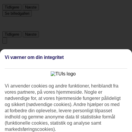
Tidligere
Næste
Se billedgalleri
Tidligere
Næste
Tripadvisor
Vi værner om din integritet
3.9/5
Vurdering af
3.9 / 5
fra
1812 anmeldelser
Vi anvender cookies og andre funktioner, heriblandt fra
Renlighed
vores partnere, på vores hjemmeside. Nogle er
4.1/5
nødvendige for, at vores hjemmeside fungerer pålideligt
Beliggenhed
og sikkert (nødvendige cookies). Andre hjælper os med
4.7/5
at forbedre din oplevelse, levere personligt tilpasset
Værelserne
indhold og gemme anonyme data til statistiske formål
4/5
(funktionelle cookies, statistik og analyse samt
Service
4/5
markedsføringscookies).